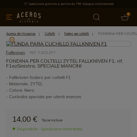
Spedizione gratuita a partire da 75€ (Spagna continentale)
0
da cucina
Offre
Ultime notizie
Venduti
Marche
Note
FONDINA PER COLTELLI
Aceros de Hispania
Coltelli
Foderi per coltelli
Fallkniven
REF: F1EZLEFT
FONDINA PER COLTELLI ZYTEL FALLKNIVEN F1. rif.
F1ezSinistra. SPECIALE MANCINI
- Fallkniven fodero per coltelli F1
- Materiale: ZYTEL
- Colore: Nero
- Custodia speciale per utenti mancini
14,00 €
Tasse incluse
Disponibile - Spedizione Immediata