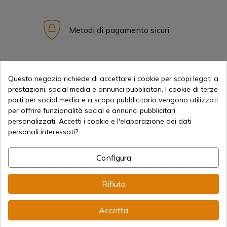
Metodi di pagamento sicuri
Spedizioni Internazionali
Questo negozio richiede di accettare i cookie per scopi legati a
prestazioni, social media e annunci pubblicitari. I cookie di terze
parti per social media e a scopo pubblicitario vengono utilizzati
per offrire funzionalità social e annunci pubblicitari
personalizzati. Accetti i cookie e l'elaborazione dei dati
personali interessati?
Informazione
Configura
info@aceros-de-hispania.com
Rifiuta
(+34)
978 877 088
(+34)
676 850 364
Accetta