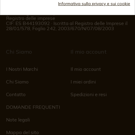
Informazioni per il cliente
Informativa sulla privacy e sui cookie
Dal lunedì al venerdì dalle 09:00 alle 15:00
(Esclusi i giorni festivi)
Registro delle imprese
CIF: ES B44193092 · Iscritta al Registro delle Imprese il
28/01/578, Foglio 242, 2003/670/N/07/08/2003
Chi Siamo
Il mio account
I Nostri Marchi
Il mio account
Chi Siamo
I miei ordini
Contatto
Spedizioni e resi
DOMANDE FREQUENTI
Note legali
Mappa del sito