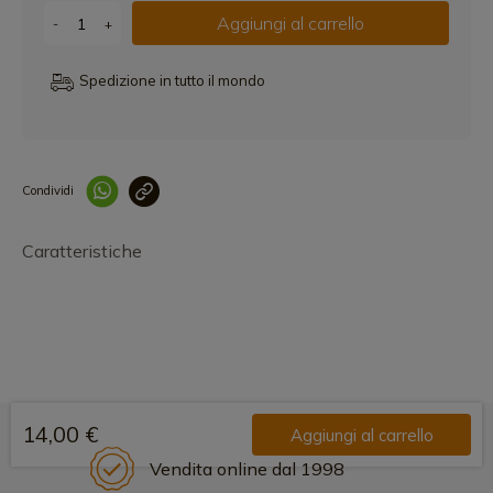
Aggiungi al carrello
-
+
Spedizione in tutto il mondo
Condividi
Collegam
Caratteristiche
14,00 €
Aggiungi al carrello
Vendita online dal 1998