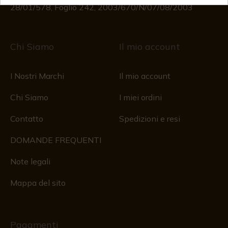
28/01/578, Foglio 242, 2003/670/N/07/08/2003
Chi Siamo
Il mio account
I Nostri Marchi
Il mio account
Chi Siamo
I miei ordini
Contatto
Spedizioni e resi
DOMANDE FREQUENTI
Note legali
Mappa del sito
Pagamenti