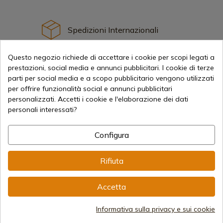
Spedizioni Internazionali
Questo negozio richiede di accettare i cookie per scopi legati a
prestazioni, social media e annunci pubblicitari. I cookie di terze
parti per social media e a scopo pubblicitario vengono utilizzati
per offrire funzionalità social e annunci pubblicitari
Informazione
personalizzati. Accetti i cookie e l'elaborazione dei dati
personali interessati?
info@aceros-de-hispania.com
Configura
(+34)
978 877 088
Rifiuta
(+34)
676 850 364
Accetta
Informazioni per il cliente
Dal lunedì al venerdì dalle 09:00 alle 15:00
(Esclusi i giorni festivi)
Informativa sulla privacy e sui cookie
Registro delle imprese
CIF: ES B44193092 · Iscritta al Registro delle Imprese il