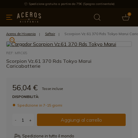
Spedizione gratuita a partire da 75€ (Spagna continentale)
0
da cucina
Offre
Ultime notizie
Venduti
Marche
Note
Scorpion Vz.61 370 Rds Tokyo Marui Cari
Aceros de Hispania
Softair
REF: MRC65
Scorpion Vz.61 370 Rds Tokyo Marui
Caricabatterie
56,04 €
Tasse incluse
DISPONIBILITÀ:
Spedizione in 7-15 giorni
Aggiungi al carrello
-
+
Spedizione in tutto il mondo