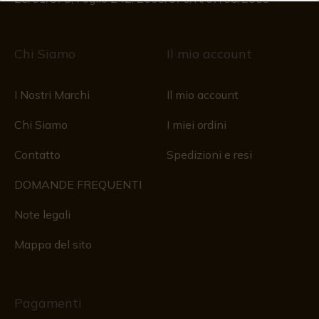
Chi Siamo
Il mio account
I Nostri Marchi
Il mio account
Chi Siamo
I miei ordini
Contatto
Spedizioni e resi
DOMANDE FREQUENTI
Note legali
Mappa del sito
Pagamenti