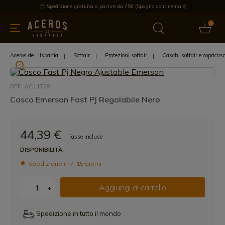
Spedizione gratuita a partire da 75€ (Spagna continentale)
0
da cucina
Offre
Ultime notizie
Venduti
Marche
Note
Aceros de Hispania
Softair
Protezioni softair
Caschi softair e copricas
REF: AC11729
Casco Emerson Fast PJ Regolabile Nero
44,39 €
Tasse incluse
DISPONIBILITÀ:
Spedizione in 7-15 giorni
Aggiungi al carrello
-
+
Spedizione in tutto il mondo