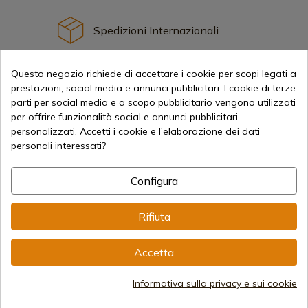
Spedizioni Internazionali
Questo negozio richiede di accettare i cookie per scopi legati a
prestazioni, social media e annunci pubblicitari. I cookie di terze
parti per social media e a scopo pubblicitario vengono utilizzati
per offrire funzionalità social e annunci pubblicitari
Informazione
personalizzati. Accetti i cookie e l'elaborazione dei dati
personali interessati?
info@aceros-de-hispania.com
Configura
(+34)
978 877 088
Rifiuta
(+34)
676 850 364
Informazioni per il cliente
Accetta
Dal lunedì al venerdì dalle 09:00 alle 15:00
(Esclusi i giorni festivi)
Registro delle imprese
Informativa sulla privacy e sui cookie
CIF: ES B44193092 · Iscritta al Registro delle Imprese il
28/01/578, Foglio 242, 2003/670/N/07/08/2003