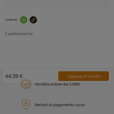
Condividi
Collegam
Caratteristiche
44,39 €
Aggiungi al carrello
Vendita online dal 1998
Metodi di pagamento sicuri