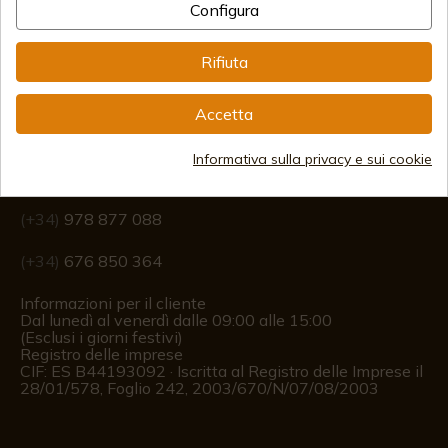
Configura
Rifiuta
Accetta
Informazione
Informativa sulla privacy e sui cookie
info@aceros-de-hispania.com
(+34)
978 877 088
(+34)
676 850 364
Informazioni per il cliente
Dal lunedì al venerdì dalle 09:00 alle 15:00
(Esclusi i giorni festivi)
Registro delle imprese
CIF: ES B44193092 · Iscritta al Registro delle Imprese il
28/01/578, Foglio 242, 2003/670/N/07/08/2003