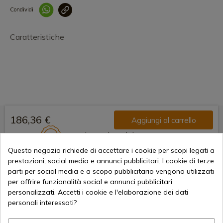
Condividi
Collegam
Caratteristiche
186,36 €
Aggiungi al carrello
Vendita online dal 1998
Questo negozio richiede di accettare i cookie per scopi legati a
prestazioni, social media e annunci pubblicitari. I cookie di terze
parti per social media e a scopo pubblicitario vengono utilizzati
Metodi di pagamento sicuri
per offrire funzionalità social e annunci pubblicitari
personalizzati. Accetti i cookie e l'elaborazione dei dati
personali interessati?
Spedizioni Internazionali