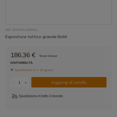
REF: BSDISP1206TAC
Espositore tattico grande Bollé
186,36 €
Tasse incluse
DISPONIBILITÀ:
Spedizione in 7-15 giorni
Aggiungi al carrello
-
+
Spedizione in tutto il mondo