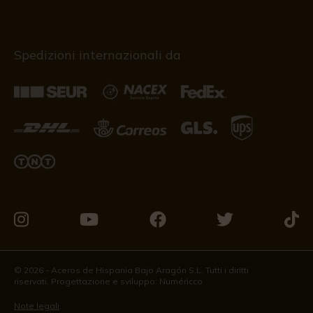
Spedizioni internazionali da
Vieni
Vieni
Vieni
Vieni
Vieni
a
a
a
a
a
trovarci
trovarci
trovarci
trovarci
trova
© 2026 - Aceros de Hispania Bajo Aragón S.L. Tutti i diritti
riservati. Progettazione e sviluppo:
Numéricco
su
su
su
su
su
Instagram
Youtube
Facebook
Twitter
Tikto
Note legali