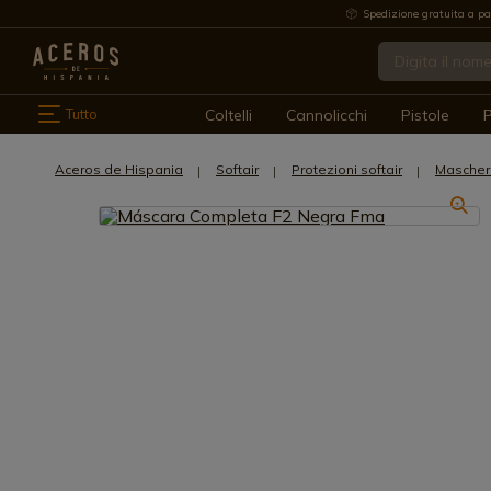
Spedizione gratuita a pa
Tutto
Coltelli
Cannolicchi
Pistole
P
Aceros de Hispania
Softair
Protezioni softair
Maschere