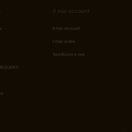
o
Il mio account
i
Il mio account
I miei ordini
Spedizioni e resi
REQUENTI
to