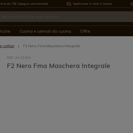
rtire da 75€ (Spagna continentale)
Spedizione in tutto il mondo
icche
Cucina e utensili da cucina
Offre
 softair
F2 Nero Fma Maschera Integrale
REF: AC13134
F2 Nero Fma Maschera Integrale