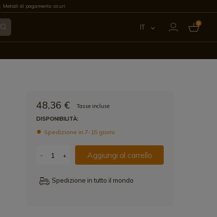
Metodi di pagamento sicuri
0
IT
ES
EN
FR
48,36 €
Tasse incluse
PT
DISPONIBILITÀ:
Spedizione in 7-15 giorni
DE
Aggiungi al carrello
-
+
Spedizione in tutto il mondo