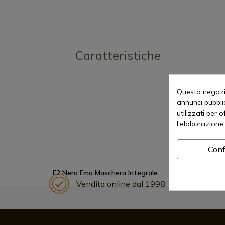
Caratteristiche
Questo negozio
annunci pubblic
utilizzati per 
l'elaborazione 
Conf
F2 Nero Fma Maschera Integrale
Vendita online dal 1998