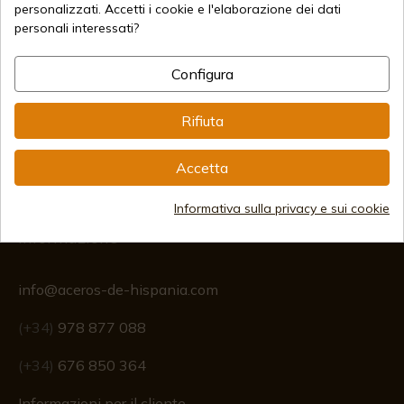
personalizzati. Accetti i cookie e l'elaborazione dei dati
personali interessati?
Metodi di pagamento sicuri
Configura
Spedizioni Internazionali
Rifiuta
Accetta
Informativa sulla privacy e sui cookie
Informazione
info@aceros-de-hispania.com
(+34)
978 877 088
(+34)
676 850 364
Informazioni per il cliente