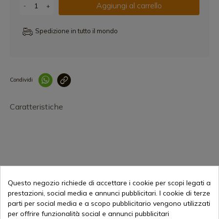
Aggiungi al carrello
-
+
Spedizione in tutto il mondo
Condividi
Collegam
Caratteristiche
Questo negozio richiede di accettare i cookie per scopi legati a
45,29 €
Aggiungi al carrello
prestazioni, social media e annunci pubblicitari. I cookie di terze
Vendita online dal 1998
parti per social media e a scopo pubblicitario vengono utilizzati
per offrire funzionalità social e annunci pubblicitari