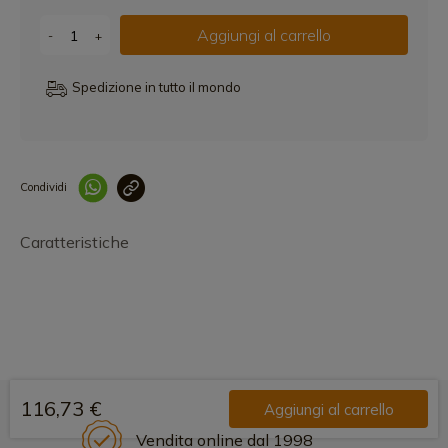
Aggiungi al carrello
-
+
Spedizione in tutto il mondo
Condividi
Collegam
Caratteristiche
116,73 €
Aggiungi al carrello
Vendita online dal 1998