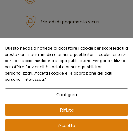
Metodi di pagamento sicuri
Spedizioni Internazionali
Questo negozio richiede di accettare i cookie per scopi legati a
prestazioni, social media e annunci pubblicitari. I cookie di terze
parti per social media e a scopo pubblicitario vengono utilizzati
per offrire funzionalità social e annunci pubblicitari
personalizzati. Accetti i cookie e l'elaborazione dei dati
personali interessati?
Informazione
Configura
info@aceros-de-hispania.com
Rifiuta
(+34)
978 877 088
Accetta
(+34)
676 850 364