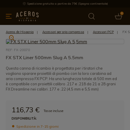
Spedizione gratuita a partire da 75€ (Spagna continentale)
0
da cucina
Offre
Ultime notizie
Venduti
Marche
Note
FX 
Aceros de Hispania
Accessori per aria compressa
Accessori PCP
REF: FX-20070
FX STX Liner 500mm Slug A 5.5mm
Questa canna di ricambio è progettata per i tiratori che
vogliono sparare proiettili di piombo con la loro carabina ad
aria compressa FX PCP. Ha una lunghezza totale di 500 mm ed
è compatibile con proiettili calibro .217 e .218 da 21 a 28 grani
FX Dreamline nei calibri .177 e .22 (4,5 mm e 5,5 mm)
116,73 €
Tasse incluse
DISPONIBILITÀ:
Spedizione in 7-15 giorni