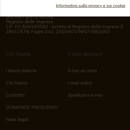
Informativa sulla privacy e sui cookie
Informazioni per il cliente
Dal lunedì al venerdì dalle 09:00 alle 15:00
(Esclusi i giorni festivi)
Registro delle imprese
CIF: ES B44193092 · Iscritta al Registro delle Imprese il
28/01/578, Foglio 242, 2003/670/N/07/08/2003
Chi Siamo
Il mio account
I Nostri Marchi
Il mio account
Chi Siamo
I miei ordini
Contatto
Spedizioni e resi
DOMANDE FREQUENTI
Note legali