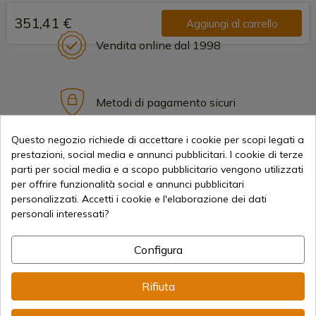
351,41 €
Aggiungi al carrello
Vendita online dal 1998
Metodi di pagamento sicuri
Questo negozio richiede di accettare i cookie per scopi legati a
prestazioni, social media e annunci pubblicitari. I cookie di terze
Spedizioni Internazionali
parti per social media e a scopo pubblicitario vengono utilizzati
per offrire funzionalità social e annunci pubblicitari
personalizzati. Accetti i cookie e l'elaborazione dei dati
personali interessati?
Configura
Informazione
Rifiuta
info@aceros-de-hispania.com