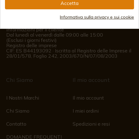
Accetta
(+34)
978 877 088
(+34)
676 850 364
Informativa sulla privacy e sui cookie
Informazioni per il cliente
Dal lunedì al venerdì dalle 09:00 alle 15:00
(Esclusi i giorni festivi)
Registro delle imprese
CIF: ES B44193092 · Iscritta al Registro delle Imprese il
28/01/578, Foglio 242, 2003/670/N/07/08/2003
Chi Siamo
Il mio account
I Nostri Marchi
Il mio account
Chi Siamo
I miei ordini
Contatto
Spedizioni e resi
DOMANDE FREQUENTI