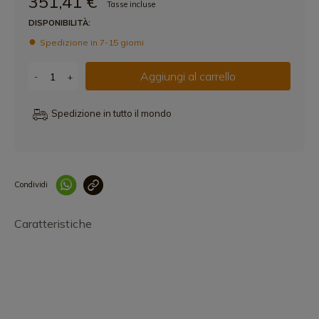
351,41 €
Tasse incluse
DISPONIBILITÀ:
Spedizione in 7-15 giorni
Aggiungi al carrello
-
+
Spedizione in tutto il mondo
Condividi
Collegam
Caratteristiche