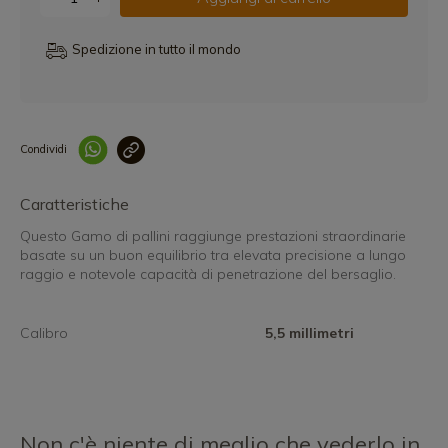
Spedizione in tutto il mondo
Condividi
Collegam
Caratteristiche
Questo Gamo di pallini raggiunge prestazioni straordinarie
basate su un buon equilibrio tra elevata precisione a lungo
raggio e notevole capacità di penetrazione del bersaglio.
Calibro
5,5 millimetri
Non c'è niente di meglio che vederlo in