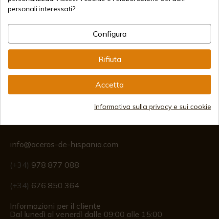
personali interessati?
Metodi di pagamento sicuri
Configura
Spedizioni Internazionali
Rifiuta
Accetta
Informativa sulla privacy e sui cookie
Informazione
info@aceros-de-hispania.com
(+34)
978 877 088
(+34)
676 850 364
Informazioni per il cliente
Dal lunedì al venerdì dalle 09:00 alle 15:00