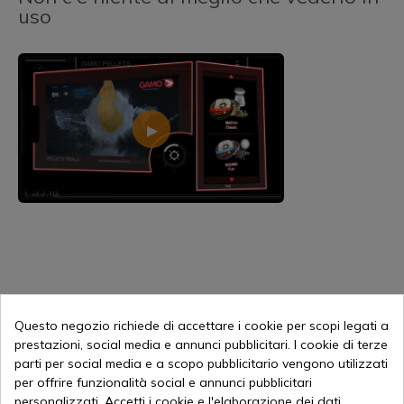
uso
4,50 €
Aggiungi al carrello
Questo negozio richiede di accettare i cookie per scopi legati a
prestazioni, social media e annunci pubblicitari. I cookie di terze
Vendita online dal 1998
parti per social media e a scopo pubblicitario vengono utilizzati
per offrire funzionalità social e annunci pubblicitari
personalizzati. Accetti i cookie e l'elaborazione dei dati