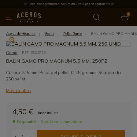
Spedizione gratuita a partire da 75€ (Spagna continentale)
0
da cucina
Offre
Ultime notizie
Venduti
Marche
Note
BALIN GAMO PRO MAGNUM
Aceros de Hispania
Gamo
Pellet Gamo
Gamo
REF: 6321725
BALIN GAMO PRO MAGNUM 5,5 MM. 250PZ.
Calibro: 5' 5 mm. Peso del pellet: 0' 48 grammi. Scatola da
250 pellet.
Mostra altro
4,50 €
Tasse incluse
Disponibile - Spedizione Immediata
Aggiungi al carrello
-
+