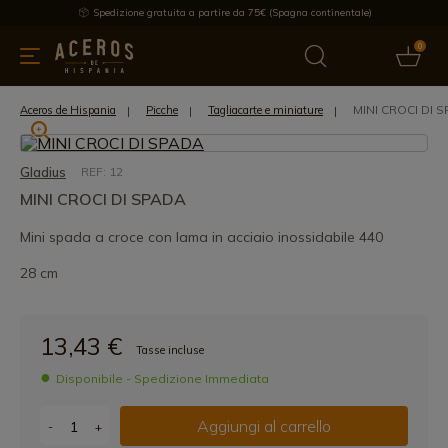
Spedizione gratuita a partire da 75€ (Spagna continentale)
0
da cucina
Offre
Ultime notizie
Venduti
Marche
Note
MINI CROCI DI 
Aceros de Hispania
Picche
Tagliacarte e miniature
Gladius
REF: 12
MINI CROCI DI SPADA
Mini spada a croce con lama in acciaio inossidabile 440
28 cm
13,43 €
Tasse incluse
Disponibile - Spedizione Immediata
Aggiungi al carrello
-
+