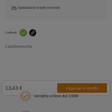
Spedizione in tutto il mondo
Condividi
Collegam
Caratteristiche
13,43 €
Aggiungi al carrello
Vendita online dal 1998