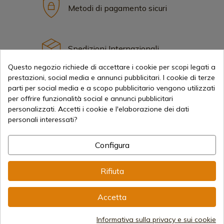
Metodi di pagamento sicuri
Spedizioni Internazionali
Questo negozio richiede di accettare i cookie per scopi legati a
prestazioni, social media e annunci pubblicitari. I cookie di terze
parti per social media e a scopo pubblicitario vengono utilizzati
per offrire funzionalità social e annunci pubblicitari
personalizzati. Accetti i cookie e l'elaborazione dei dati
Informazione
personali interessati?
info@aceros-de-hispania.com
Configura
(+34)
978 877 088
Rifiuta
(+34)
676 850 364
Accetta
Informazioni per il cliente
Dal lunedì al venerdì dalle 09:00 alle 15:00
Informativa sulla privacy e sui cookie