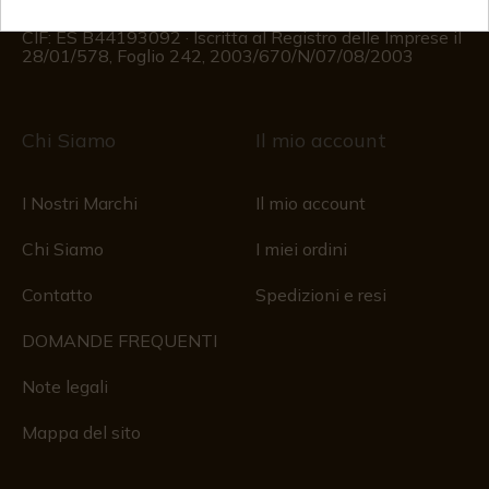
(Esclusi i giorni festivi)
Registro delle imprese
CIF: ES B44193092 · Iscritta al Registro delle Imprese il
28/01/578, Foglio 242, 2003/670/N/07/08/2003
Chi Siamo
Il mio account
I Nostri Marchi
Il mio account
Chi Siamo
I miei ordini
Contatto
Spedizioni e resi
DOMANDE FREQUENTI
Note legali
Mappa del sito