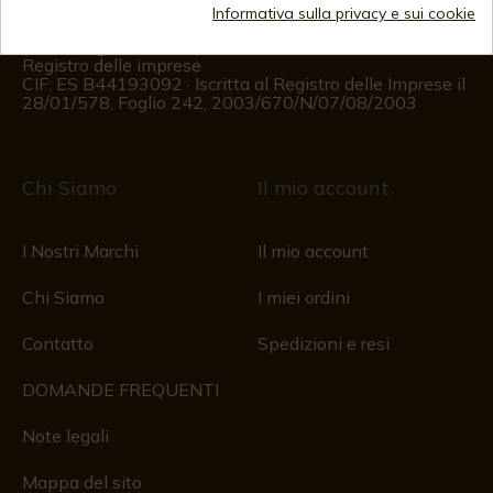
Informazioni per il cliente
Informativa sulla privacy e sui cookie
Dal lunedì al venerdì dalle 09:00 alle 15:00
(Esclusi i giorni festivi)
Registro delle imprese
CIF: ES B44193092 · Iscritta al Registro delle Imprese il
28/01/578, Foglio 242, 2003/670/N/07/08/2003
Chi Siamo
Il mio account
I Nostri Marchi
Il mio account
Chi Siamo
I miei ordini
Contatto
Spedizioni e resi
DOMANDE FREQUENTI
Note legali
Mappa del sito