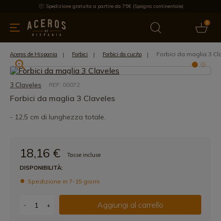
Spedizione gratuita a partire da 75€ (Spagna continentale)
0
da cucina
Offre
Ultime notizie
Venduti
Marche
Note
Forbici da maglia 3 Cl
Aceros de Hispania
Forbici
Forbici da cucito
3 Claveles
REF: 00072
Forbici da maglia 3 Claveles
- 12,5 cm di lunghezza totale.
18,16 €
Tasse incluse
DISPONIBILITÀ:
Spedizione in 7-15 giorni
Aggiungi al carrello
-
+