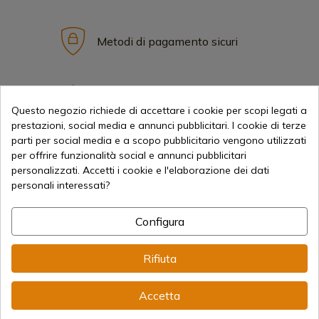
Metodi di pagamento sicuri
Spedizioni Internazionali
Questo negozio richiede di accettare i cookie per scopi legati a
prestazioni, social media e annunci pubblicitari. I cookie di terze
parti per social media e a scopo pubblicitario vengono utilizzati
per offrire funzionalità social e annunci pubblicitari
personalizzati. Accetti i cookie e l'elaborazione dei dati
personali interessati?
Informazione
Configura
info@aceros-de-hispania.com
Rifiuta
(+34)
978 877 088
(+34)
676 850 364
Accetta