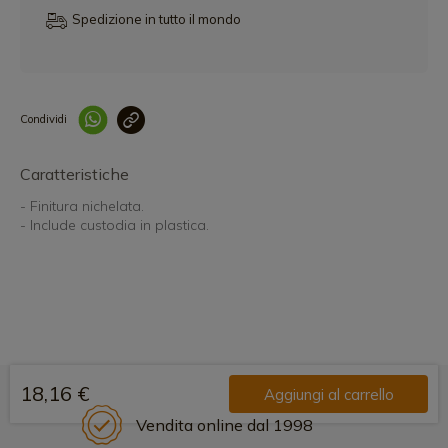
Spedizione in tutto il mondo
Condividi
Collegam
Caratteristiche
- Finitura nichelata.
- Include custodia in plastica.
18,16 €
Aggiungi al carrello
Vendita online dal 1998