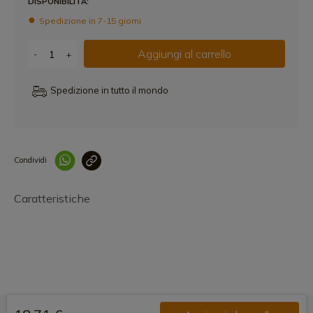
DISPONIBILITÀ:
Spedizione in 7-15 giorni
Aggiungi al carrello
-
+
Spedizione in tutto il mondo
Condividi
Collegam
Caratteristiche