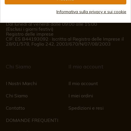
(+34)
676 850 364
Informativa sulla privacy e sui cookie
Informazioni per il cliente
Dal lunedì al venerdì dalle 09:00 alle 15:00
(Esclusi i giorni festivi)
Registro delle imprese
CIF: ES B44193092 · Iscritta al Registro delle Imprese il
28/01/578, Foglio 242, 2003/670/N/07/08/2003
Chi Siamo
Il mio account
I Nostri Marchi
Il mio account
Chi Siamo
I miei ordini
Contatto
Spedizioni e resi
DOMANDE FREQUENTI