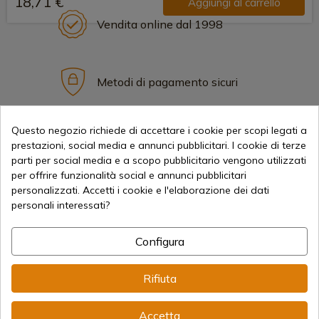
18,71 €
Aggiungi al carrello
Vendita online dal 1998
Metodi di pagamento sicuri
Questo negozio richiede di accettare i cookie per scopi legati a
Spedizioni Internazionali
prestazioni, social media e annunci pubblicitari. I cookie di terze
parti per social media e a scopo pubblicitario vengono utilizzati
per offrire funzionalità social e annunci pubblicitari
personalizzati. Accetti i cookie e l'elaborazione dei dati
personali interessati?
Informazione
Configura
info@aceros-de-hispania.com
Rifiuta
(+34)
978 877 088
Accetta