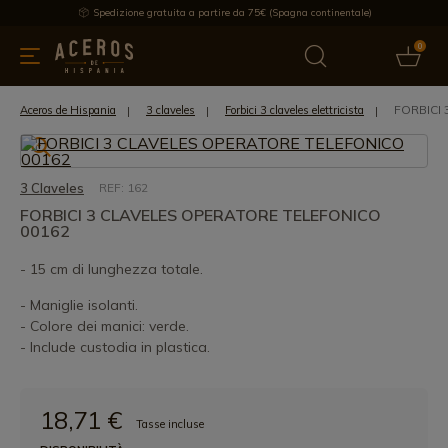
Spedizione gratuita a partire da 75€ (Spagna continentale)
0
da cucina
Offre
Ultime notizie
Venduti
Marche
Note
FORBICI
Aceros de Hispania
3 claveles
Forbici 3 claveles elettricista
3 Claveles
REF: 162
FORBICI 3 CLAVELES OPERATORE TELEFONICO
00162
- 15 cm di lunghezza totale.
- Maniglie isolanti.
- Colore dei manici: verde.
- Include custodia in plastica.
18,71 €
Tasse incluse