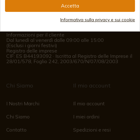
Accetta
(+34)
978 877 088
Informativa sulla privacy e sui cookie
(+34)
676 850 364
Informazioni per il cliente
Dal lunedì al venerdì dalle 09:00 alle 15:00
(Esclusi i giorni festivi)
Registro delle imprese
CIF: ES B44193092 · Iscritta al Registro delle Imprese il
28/01/578, Foglio 242, 2003/670/N/07/08/2003
Chi Siamo
Il mio account
I Nostri Marchi
Il mio account
Chi Siamo
I miei ordini
Contatto
Spedizioni e resi