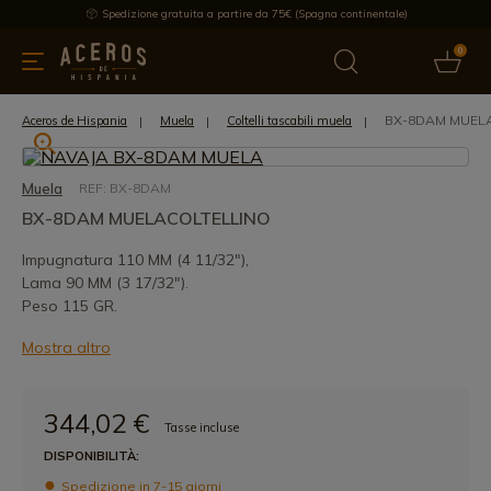
Spedizione gratuita a partire da 75€ (Spagna continentale)
0
da cucina
Offre
Ultime notizie
Venduti
Marche
Note
BX-8DAM MUEL
Aceros de Hispania
Muela
Coltelli tascabili muela
Muela
REF: BX-8DAM
BX-8DAM MUELACOLTELLINO
Impugnatura 110 MM (4 11/32"),
Lama 90 MM (3 17/32").
Peso 115 GR.
Mostra altro
344,02 €
Tasse incluse
DISPONIBILITÀ:
Spedizione in 7-15 giorni