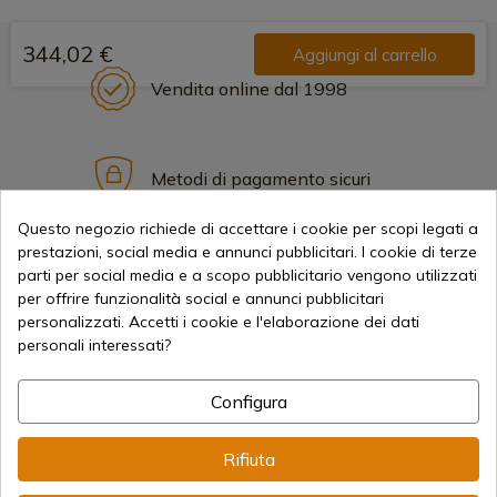
344,02 €
Aggiungi al carrello
Vendita online dal 1998
Metodi di pagamento sicuri
Questo negozio richiede di accettare i cookie per scopi legati a
prestazioni, social media e annunci pubblicitari. I cookie di terze
Spedizioni Internazionali
parti per social media e a scopo pubblicitario vengono utilizzati
per offrire funzionalità social e annunci pubblicitari
personalizzati. Accetti i cookie e l'elaborazione dei dati
personali interessati?
Configura
Informazione
Rifiuta
info@aceros-de-hispania.com