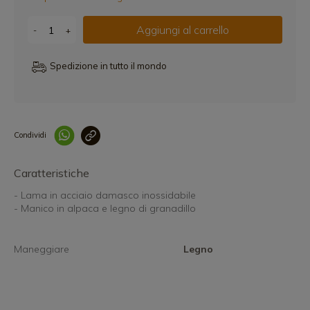
Aggiungi al carrello
-
+
Spedizione in tutto il mondo
Condividi
Collegam
Caratteristiche
- Lama in acciaio damasco inossidabile
- Manico in alpaca e legno di granadillo
Maneggiare
Legno