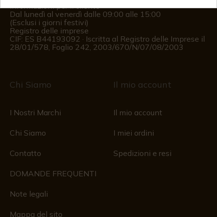
Informazioni per il cliente
Dal lunedì al venerdì dalle 09:00 alle 15:00
(Esclusi i giorni festivi)
Registro delle imprese
CIF: ES B44193092 · Iscritta al Registro delle Imprese il
28/01/578, Foglio 242, 2003/670/N/07/08/2003
Chi Siamo
Il mio account
I Nostri Marchi
Il mio account
Chi Siamo
I miei ordini
Contatto
Spedizioni e resi
DOMANDE FREQUENTI
Note legali
Mappa del sito