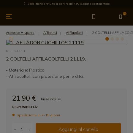
Spedizione gratuita a partire da 75€ (Spagna continentale)
0
da cucina
Offre
Ultime notizie
Venduti
Marche
Note
2 COLTELLI AFFILACOLT
Aceros de Hispania
Affilatrici
Affilacoltelli
REF: 21119
2 COLTELLI AFFILACOLTELLI 21119.
- Materiale: Plastica.
- Affilacoltelli con protezione per le dita.
21,90 €
Tasse incluse
DISPONIBILITÀ:
Spedizione in 7-15 giorni
Aggiungi al carrello
-
+