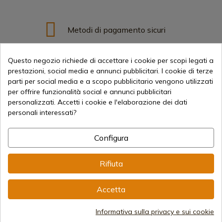
Metodi di pagamento sicuri
Questo negozio richiede di accettare i cookie per scopi legati a
Spedizioni Internazionali
prestazioni, social media e annunci pubblicitari. I cookie di terze
parti per social media e a scopo pubblicitario vengono utilizzati
per offrire funzionalità social e annunci pubblicitari
personalizzati. Accetti i cookie e l'elaborazione dei dati
personali interessati?
Informazione
Configura
Rifiuta
info@aceros-de-hispania.com
(+34)
978 877 088
Accetta
(+34)
676 850 364
Informativa sulla privacy e sui cookie