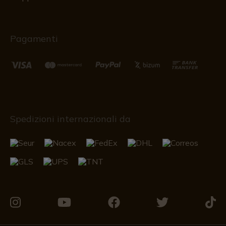
Pagamenti
Spedizioni internazionali da
Vieni
Vieni
Vieni
Vieni
Vieni