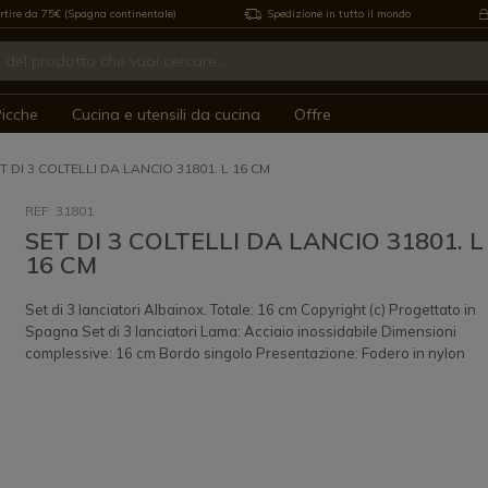
rtire da 75€ (Spagna continentale)
Spedizione in tutto il mondo
icche
Cucina e utensili da cucina
Offre
T DI 3 COLTELLI DA LANCIO 31801. L 16 CM
REF: 31801
SET DI 3 COLTELLI DA LANCIO 31801. L
16 CM
Set di 3 lanciatori Albainox. Totale: 16 cm Copyright (c) Progettato in
Spagna Set di 3 lanciatori Lama: Acciaio inossidabile Dimensioni
complessive: 16 cm Bordo singolo Presentazione: Fodero in nylon