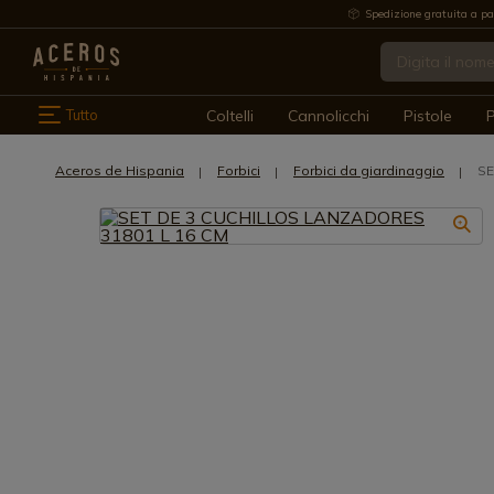
Spedizione gratuita a pa
Tutto
Coltelli
Cannolicchi
Pistole
P
Aceros de Hispania
Forbici
Forbici da giardinaggio
SE