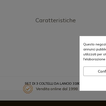
Caratteristiche
Questo negozio
annunci pubblic
utilizzati per 
l'elaborazione 
Conf
SET DI 3 COLTELLI DA LANCIO 31801. L 16 CM
Vendita online dal 1998