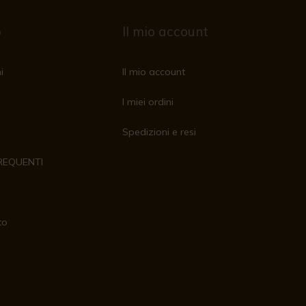
o
Il mio account
i
Il mio account
I miei ordini
Spedizioni e resi
REQUENTI
to