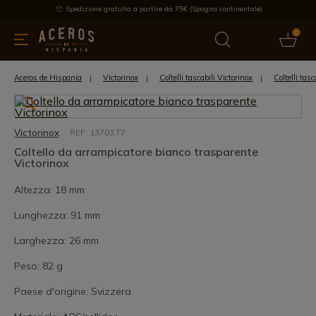
Spedizione gratuita a partire da 75€ (Spagna continentale)
0
da cucina
Offre
Ultime notizie
Venduti
Marche
Note
Aceros de Hispania
Victorinox
Coltelli tascabili Victorinox
Coltelli tas
Victorinox
REF: 13703.T7
Coltello da arrampicatore bianco trasparente
Victorinox
Altezza: 18 mm
Lunghezza: 91 mm
Larghezza: 26 mm
Peso: 82 g
Paese d'origine: Svizzera