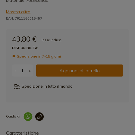
Materiale: ABS/cellidor
Mostra altro
EAN: 7611160015457
43,80 €
Tasse incluse
DISPONIBILITÀ:
Spedizione in 7-15 giorni
Aggiungi al carrello
-
+
Spedizione in tutto il mondo
Condividi
Collegam
Caratteristiche