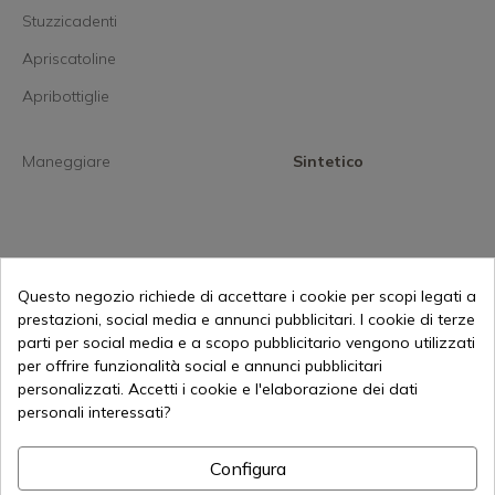
Stuzzicadenti
Apriscatoline
Apribottiglie
Maneggiare
Sintetico
Non c'è niente di meglio che vederlo in
Questo negozio richiede di accettare i cookie per scopi legati a
uso
prestazioni, social media e annunci pubblicitari. I cookie di terze
parti per social media e a scopo pubblicitario vengono utilizzati
per offrire funzionalità social e annunci pubblicitari
personalizzati. Accetti i cookie e l'elaborazione dei dati
personali interessati?
Configura