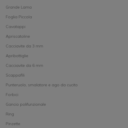
Grande Lama
Foglia Piccola
Cavatappi
Apriscatoline
Cacciavite da 3 mm
Apribottiglie
Cacciavite da 6 mm
Scappafili
Punteruolo, smalatore e ago da cucito
Forbici
Gancio polifunzionale
Ring
Pinzette