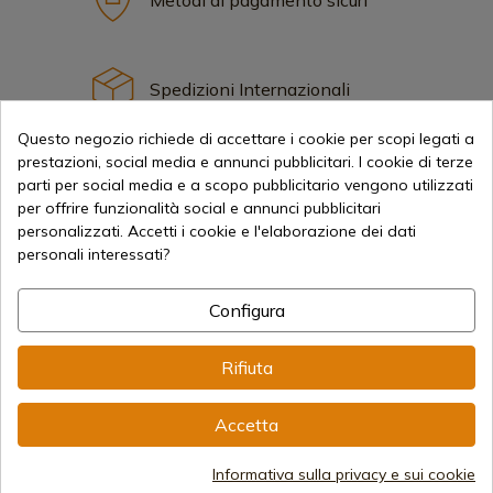
Spedizioni Internazionali
Questo negozio richiede di accettare i cookie per scopi legati a
prestazioni, social media e annunci pubblicitari. I cookie di terze
parti per social media e a scopo pubblicitario vengono utilizzati
per offrire funzionalità social e annunci pubblicitari
personalizzati. Accetti i cookie e l'elaborazione dei dati
Informazione
personali interessati?
info@aceros-de-hispania.com
Configura
(+34)
978 877 088
Rifiuta
(+34)
676 850 364
Accetta
Informazioni per il cliente
Dal lunedì al venerdì dalle 09:00 alle 15:00
Informativa sulla privacy e sui cookie
(Esclusi i giorni festivi)