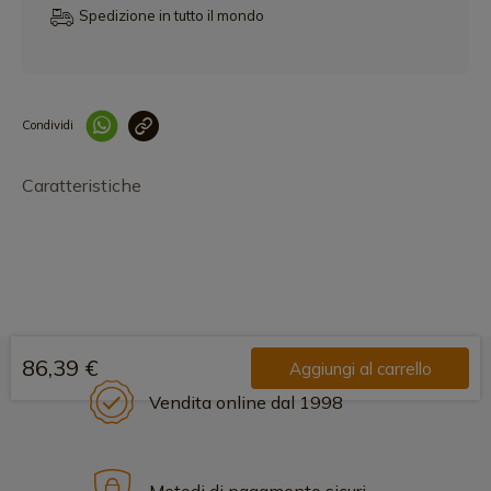
Spedizione in tutto il mondo
Condividi
Collegam
Caratteristiche
86,39 €
Aggiungi al carrello
Vendita online dal 1998
Metodi di pagamento sicuri