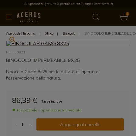
Spedizione gratuita a partire da 75€ (Spagna continentale)
0
da cucina
Offre
Ultime notizie
Venduti
Marche
Note
BINOCOLO IMPERMEABILE 8
Aceros de Hispania
Ottica
Binocolo
REF: 30921
BINOCOLO IMPERMEABILE 8X25
Binocolo Gamo 8×25 per le attività all'aperto e
l'osservazione della natura.
86,39 €
Tasse incluse
Disponibile - Spedizione Immediata
Aggiungi al carrello
-
+