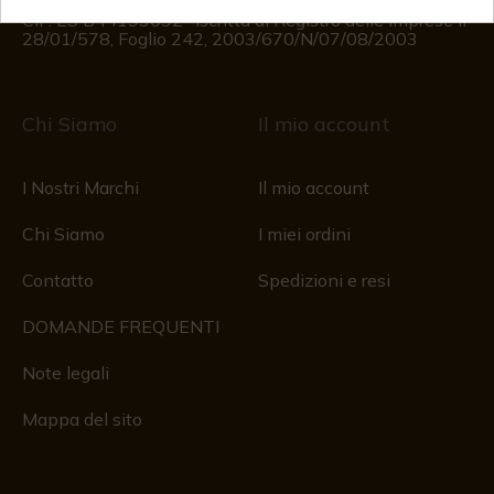
Registro delle imprese
CIF: ES B44193092 · Iscritta al Registro delle Imprese il
28/01/578, Foglio 242, 2003/670/N/07/08/2003
Chi Siamo
Il mio account
I Nostri Marchi
Il mio account
Chi Siamo
I miei ordini
Contatto
Spedizioni e resi
DOMANDE FREQUENTI
Note legali
Mappa del sito