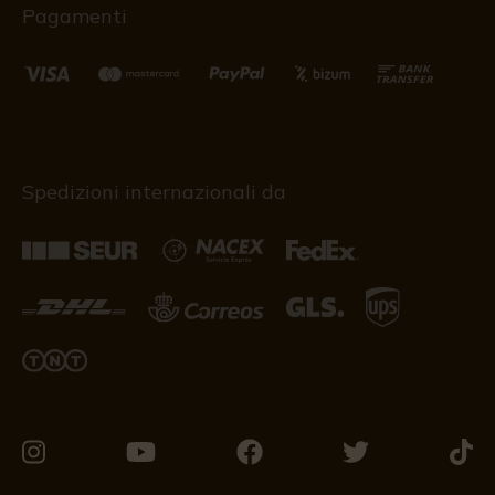
Pagamenti
Spedizioni internazionali da
Vieni
Vieni
Vieni
Vieni
Vieni