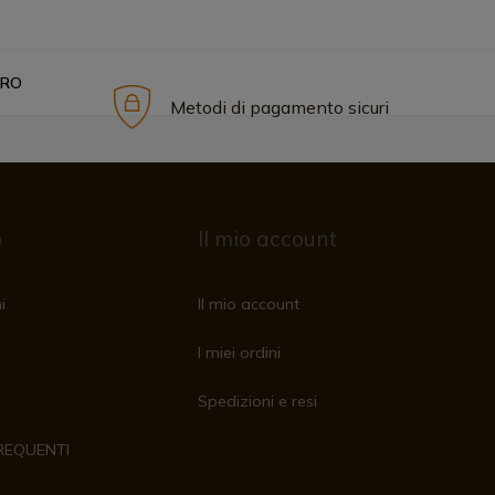
ERO
Metodi di pagamento sicuri
o
Il mio account
i
Il mio account
I miei ordini
Spedizioni e resi
REQUENTI