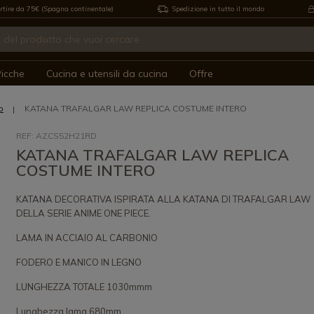
rtire da 75€ (Spagna continentale)
Spedizione in tutto il mondo
icche
Cucina e utensili da cucina
Offre
o
KATANA TRAFALGAR LAW REPLICA COSTUME INTERO
REF: AZCS52H21RD
KATANA TRAFALGAR LAW REPLICA
COSTUME INTERO
KATANA DECORATIVA ISPIRATA ALLA KATANA DI TRAFALGAR LAW
DELLA SERIE ANIME ONE PIECE.
LAMA IN ACCIAIO AL CARBONIO
FODERO E MANICO IN LEGNO
LUNGHEZZA TOTALE 1030mmm
Lunghezza lama 680mm