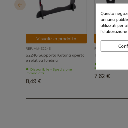
Questo negozio
annunci pubblic
utilizzati per 
l'elaborazione 
Visualizza prodotto
Visualizza
Conf
REF: AM-S2246
REF: gs2
S2246 Supporto Katana aperto
Tavolo 2 katane
e relativa fondina
Disponibile - Sp
immediata
Disponibile - Spedizione
immediata
7,62 €
8,49 €