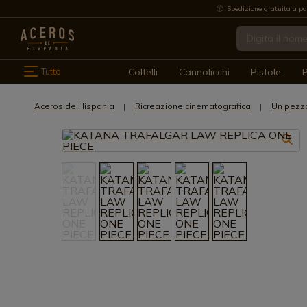
Spedizione gratuita a pa
Tutto
Coltelli
Cannolicchi
Pistole
P
Aceros de Hispania
Ricreazione cinematografica
Un pezz