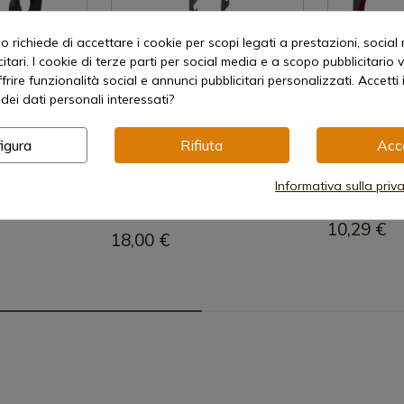
 richiede di accettare i cookie per scopi legati a prestazioni, social
itari. I cookie di terze parti per social media e a scopo pubblicitari
offrire funzionalità social e annunci pubblicitari personalizzati. Accetti 
dei dati personali interessati?
 prodotto
Visualizza prodotto
Visual
igura
Rifiuta
Acc
REF: S5068
REF: S5086
Supporto a parete per 5 katane
Katana Supp
Informativa sulla priv
edizione
Disponibile - Spedizione
Disponibile
immediata
10,29 €
18,00 €