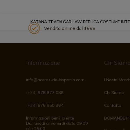
KATANA TRAFALGAR LAW REPLICA COSTUME INT
Vendita online dal 1998
Informazione
Chi Siam
info@aceros-de-hispania.com
I Nostri March
(+34)
978 877 088
Chi Siamo
(+34)
676 850 364
Contatto
Informazioni per il cliente
DOMANDE F
Dal lunedì al venerdì dalle 09:00
alle 15:00