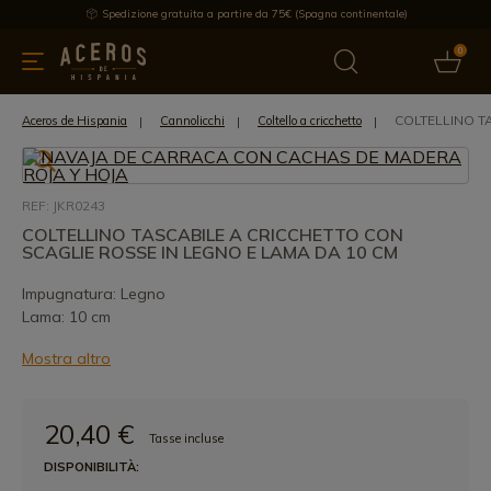
Spedizione gratuita a partire da 75€ (Spagna continentale)
0
da cucina
Offre
Ultime notizie
Venduti
Marche
Note
COLTELLINO T
Aceros de Hispania
Cannolicchi
Coltello a cricchetto
REF: JKR0243
COLTELLINO TASCABILE A CRICCHETTO CON
SCAGLIE ROSSE IN LEGNO E LAMA DA 10 CM
Impugnatura: Legno
Lama: 10 cm
Mostra altro
20,40 €
Tasse incluse
DISPONIBILITÀ: