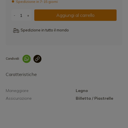
Spedizione in 7-15 giorni
Aggiungi al carrello
-
+
Spedizione in tutto il mondo
Condividi
Collegam
Caratteristiche
Maneggiare
Legno
Assicurazione
Billetta / Piastrelle