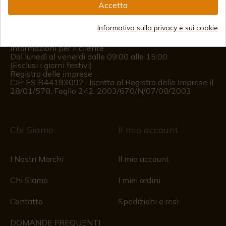
Accetta
(+34)
978 877 088
(+34)
676 850 364
Informativa sulla privacy e sui cookie
Informazioni per il cliente
Dal lunedì al venerdì dalle 09:00 alle 15:00
(Esclusi i giorni festivi)
Registro delle imprese
CIF: ES B44193092 · Iscritta al Registro delle Imprese il
28/01/578, Foglio 242, 2003/670/N/07/08/2003
Chi Siamo
Il mio account
I Nostri Marchi
Il mio account
Chi Siamo
I miei ordini
Contatto
Spedizioni e resi
DOMANDE FREQUENTI