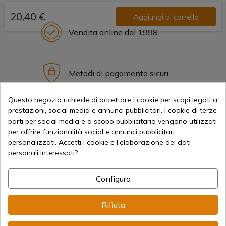
20,40 €
Aggiungi al carrello
Vendita online dal 1998
Metodi di pagamento sicuri
Questo negozio richiede di accettare i cookie per scopi legati a
prestazioni, social media e annunci pubblicitari. I cookie di terze
Spedizioni Internazionali
parti per social media e a scopo pubblicitario vengono utilizzati
per offrire funzionalità social e annunci pubblicitari
personalizzati. Accetti i cookie e l'elaborazione dei dati
personali interessati?
Configura
Informazione
Rifiuta
info@aceros-de-hispania.com