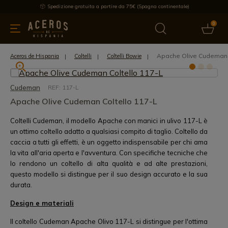
Spedizione gratuita a partire da 75€ (Spagna continentale)
0
da cucina
Offre
Ultime notizie
Venduti
Marche
Note
Apache Olive Cudeman 
Aceros de Hispania
Coltelli
Coltelli Bowie
Cudeman
REF: 117-L
Apache Olive Cudeman Coltello 117-L
Coltelli Cudeman, il modello Apache con manici in ulivo 117-L è
un ottimo coltello adatto a qualsiasi compito di taglio. Coltello da
caccia a tutti gli effetti, è un oggetto indispensabile per chi ama
la vita all'aria aperta e l'avventura. Con specifiche tecniche che
lo rendono un coltello di alta qualità e ad alte prestazioni,
questo modello si distingue per il suo design accurato e la sua
durata.
Design e materiali
Il coltello Cudeman Apache Olivo 117-L si distingue per l'ottima