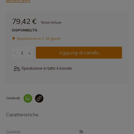
Mostra altro
79,42 €
Tasse incluse
DISPONIBILITÀ:
Spedizione in 7-15 giorni
Aggiungi al carrello
-
+
Spedizione in tutto il mondo
Condividi
Collegam
Caratteristiche
Guaina
Sì