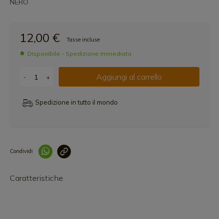
NERO
12,00 €
Tasse incluse
Disponibile - Spedizione Immediata
Aggiungi al carrello
-
+
Spedizione in tutto il mondo
Condividi
Collegam
Caratteristiche