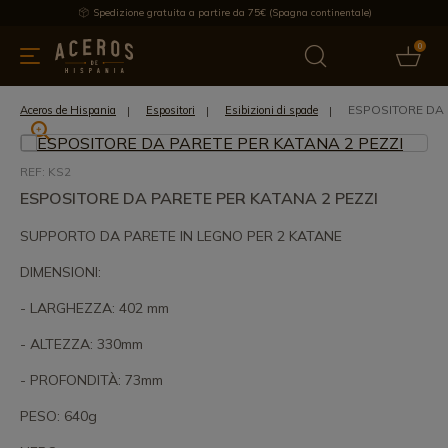
Spedizione gratuita a partire da 75€ (Spagna continentale)
0
da cucina
Offre
Ultime notizie
Venduti
Marche
Note
ESPOSITORE DA 
Aceros de Hispania
Espositori
Esibizioni di spade
REF: KS2
ESPOSITORE DA PARETE PER KATANA 2 PEZZI
SUPPORTO DA PARETE IN LEGNO PER 2 KATANE
DIMENSIONI:
- LARGHEZZA: 402 mm
- ALTEZZA: 330mm
- PROFONDITÀ: 73mm
PESO: 640g