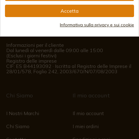
info@aceros-de-hispania.com
Accetta
(+34)
978 877 088
Informativa sulla privacy e sui cookie
(+34)
676 850 364
Informazioni per il cliente
Dal lunedì al venerdì dalle 09:00 alle 15:00
(Esclusi i giorni festivi)
Registro delle imprese
CIF: ES B44193092 · Iscritta al Registro delle Imprese il
28/01/578, Foglio 242, 2003/670/N/07/08/2003
Chi Siamo
Il mio account
I Nostri Marchi
Il mio account
Chi Siamo
I miei ordini