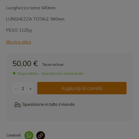
Lunghezza lama 640mm
LUNGHEZZA TOTALE 940mm
PESO 1125g
Mostra altro
50,00 €
Tasse incluse
Disponibile - Spedizione Immediata
Aggiungi al carrello
-
+
Spedizione in tutto il mondo
Condividi
Collegam