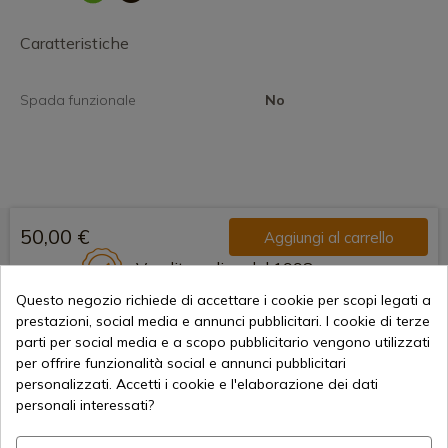
Caratteristiche
Spada funzionale
No
50,00 €
Aggiungi al carrello
Vendita online dal 1998
Questo negozio richiede di accettare i cookie per scopi legati a
prestazioni, social media e annunci pubblicitari. I cookie di terze
parti per social media e a scopo pubblicitario vengono utilizzati
Metodi di pagamento sicuri
per offrire funzionalità social e annunci pubblicitari
personalizzati. Accetti i cookie e l'elaborazione dei dati
personali interessati?
Spedizioni Internazionali