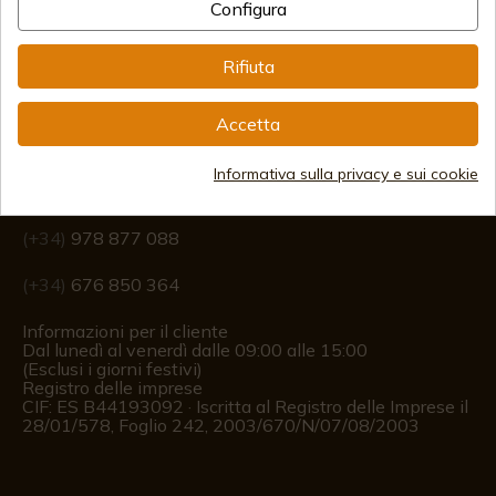
Configura
Rifiuta
Accetta
Informazione
Informativa sulla privacy e sui cookie
info@aceros-de-hispania.com
(+34)
978 877 088
(+34)
676 850 364
Informazioni per il cliente
Dal lunedì al venerdì dalle 09:00 alle 15:00
(Esclusi i giorni festivi)
Registro delle imprese
CIF: ES B44193092 · Iscritta al Registro delle Imprese il
28/01/578, Foglio 242, 2003/670/N/07/08/2003