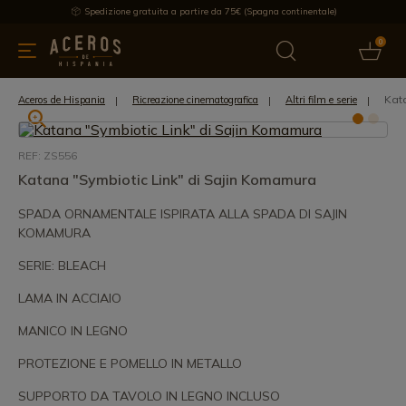
Spedizione gratuita a partire da 75€ (Spagna continentale)
0
da cucina
Offre
Ultime notizie
Venduti
Marche
Note
Kat
Aceros de Hispania
Ricreazione cinematografica
Altri film e serie
REF: ZS556
Katana "Symbiotic Link" di Sajin Komamura
SPADA ORNAMENTALE ISPIRATA ALLA SPADA DI SAJIN
KOMAMURA
SERIE: BLEACH
LAMA IN ACCIAIO
MANICO IN LEGNO
PROTEZIONE E POMELLO IN METALLO
SUPPORTO DA TAVOLO IN LEGNO INCLUSO