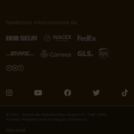
Spedizioni internazionali da
Vieni
Vieni
Vieni
Vieni
Vieni
a
a
a
a
a
trovarci
trovarci
trovarci
trovarci
trova
© 2026 - Aceros de Hispania Bajo Aragón S.L. Tutti i diritti
riservati. Progettazione e sviluppo:
Numéricco
su
su
su
su
su
Instagram
Youtube
Facebook
Twitter
Tikto
Note legali