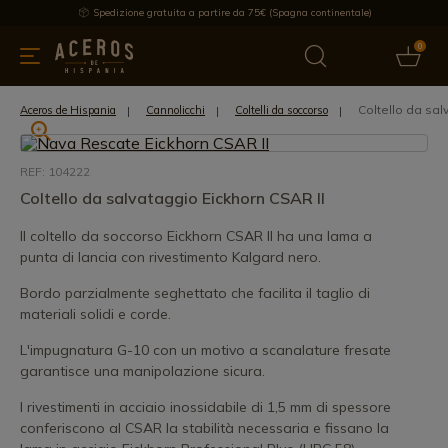
Spedizione gratuita a partire da 75€ (Spagna continentale)
0
da cucina
Offre
Ultime notizie
Venduti
Marche
Note
Coltello da sal
Aceros de Hispania
Cannolicchi
Coltelli da soccorso
REF: 104222
Coltello da salvataggio Eickhorn CSAR II
Il coltello da soccorso Eickhorn CSAR II ha una lama a
punta di lancia con rivestimento Kalgard nero.
Bordo parzialmente seghettato che facilita il taglio di
materiali solidi e corde.
L'impugnatura G-10 con un motivo a scanalature fresate
garantisce una manipolazione sicura.
I rivestimenti in acciaio inossidabile di 1,5 mm di spessore
conferiscono al CSAR la stabilità necessaria e fissano la