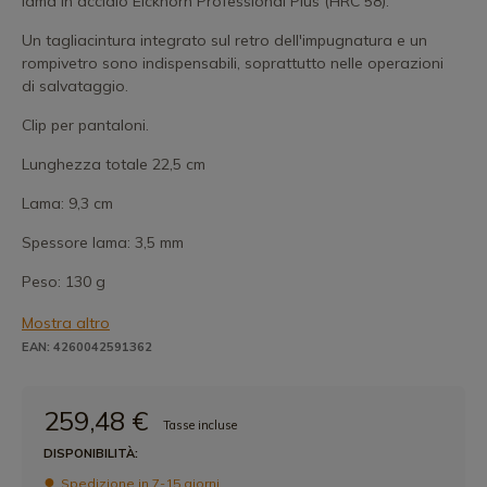
lama in acciaio Eickhorn Professional Plus (HRC 58).
Un tagliacintura integrato sul retro dell'impugnatura e un
rompivetro sono indispensabili, soprattutto nelle operazioni
di salvataggio.
Clip per pantaloni.
Lunghezza totale 22,5 cm
Lama: 9,3 cm
Spessore lama: 3,5 mm
Peso: 130 g
Mostra altro
EAN: 4260042591362
259,48 €
Tasse incluse
DISPONIBILITÀ:
Spedizione in 7-15 giorni