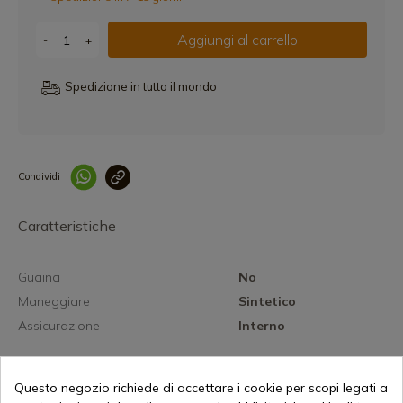
Aggiungi al carrello
-
+
Spedizione in tutto il mondo
Condividi
Collegam
Caratteristiche
Guaina
No
Maneggiare
Sintetico
Assicurazione
Interno
Questo negozio richiede di accettare i cookie per scopi legati a