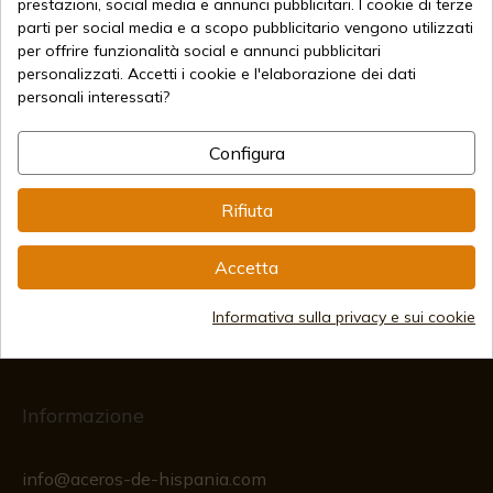
prestazioni, social media e annunci pubblicitari. I cookie di terze
parti per social media e a scopo pubblicitario vengono utilizzati
per offrire funzionalità social e annunci pubblicitari
259,48 €
Aggiungi al carrello
personalizzati. Accetti i cookie e l'elaborazione dei dati
Vendita online dal 1998
personali interessati?
Configura
Metodi di pagamento sicuri
Rifiuta
Accetta
Spedizioni Internazionali
Informativa sulla privacy e sui cookie
Informazione
info@aceros-de-hispania.com