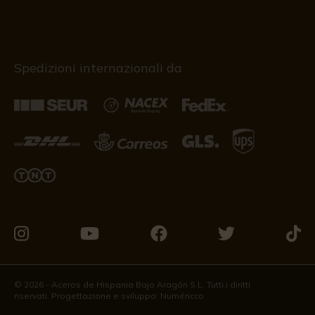
Spedizioni internazionali da
Vieni
Vieni
Vieni
Vieni
Vieni
a
a
a
a
a
trovarci
trovarci
trovarci
trovarci
trova
© 2026 - Aceros de Hispania Bajo Aragón S.L. Tutti i diritti
riservati. Progettazione e sviluppo:
Numéricco
su
su
su
su
su