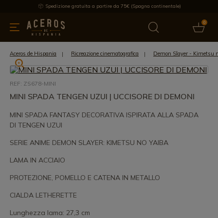
Spedizione gratuita a partire da 75€ (Spagna continentale)
0
da cucina
Offre
Ultime notizie
Venduti
Marche
Note
Aceros de Hispania
Ricreazione cinematografica
Demon Slayer - Kimetsu n
REF: ZS678-MINI
MINI SPADA TENGEN UZUI | UCCISORE DI DEMONI
MINI SPADA FANTASY DECORATIVA ISPIRATA ALLA SPADA
DI TENGEN UZUI
SERIE ANIME DEMON SLAYER: KIMETSU NO YAIBA
LAMA IN ACCIAIO
PROTEZIONE, POMELLO E CATENA IN METALLO
CIALDA LETHERETTE
Lunghezza lama: 27,3 cm