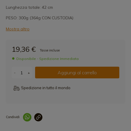
Lunghezza totale: 42 cm
PESO: 300g (364g CON CUSTODIA)
Mostra altro
19,36 €
Tasse incluse
Disponibile - Spedizione Immediata
Aggiungi al carrello
-
+
Spedizione in tutto il mondo
Condividi
Collegam