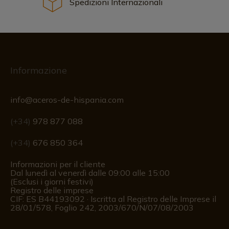
Spedizioni Internazionali
Informazione
info@aceros-de-hispania.com
(+34)
978 877 088
(+34)
676 850 364
Informazioni per il cliente
Dal lunedì al venerdì dalle 09:00 alle 15:00
(Esclusi i giorni festivi)
Registro delle imprese
CIF: ES B44193092 · Iscritta al Registro delle Imprese il
28/01/578, Foglio 242, 2003/670/N/07/08/2003