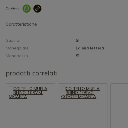
Condividi
Collegam
Caratteristiche
Guaina
Sì
Maneggiare
La mia lettera
Monopezzo
Sì
prodotti correlati