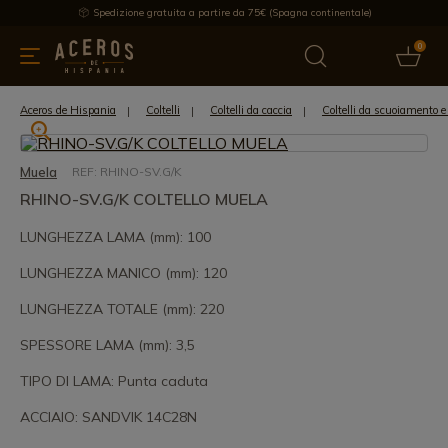
Spedizione gratuita a partire da 75€ (Spagna continentale)
0
da cucina
Offre
Ultime notizie
Venduti
Marche
Note
Aceros de Hispania
Coltelli
Coltelli da caccia
Coltelli da scuoiamento e
Muela
REF: RHINO-SV.G/K
RHINO-SV.G/K COLTELLO MUELA
LUNGHEZZA LAMA (mm): 100
LUNGHEZZA MANICO (mm): 120
LUNGHEZZA TOTALE (mm): 220
SPESSORE LAMA (mm): 3,5
TIPO DI LAMA: Punta caduta
ACCIAIO: SANDVIK 14C28N