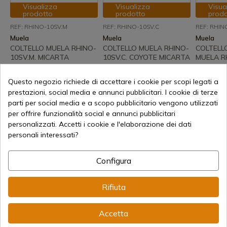
Visualizza
Visualizza
Visua
prodotto
prodotto
prod
REF: RHINO-10SV.M
REF: RHINO-10SV.C
REF: RHIN
Muela
Muela
Muela
COLTELLO MUELA RHINO-
COLTELLO MUELA RHINO-
COLTELL
10SV.M. MICARTA
10SV.C. COYOTE MICARTA
MUELA R
Spedizione in 7-15 giorni
Spedizione in 7-15 giorni
Spedizio
Questo negozio richiede di accettare i cookie per scopi legati a
126,48 €
126,48 €
86,89 €
prestazioni, social media e annunci pubblicitari. I cookie di terze
parti per social media e a scopo pubblicitario vengono utilizzati
per offrire funzionalità social e annunci pubblicitari
personalizzati. Accetti i cookie e l'elaborazione dei dati
personali interessati?
Configura
Rifiuta
126,49 €
Aggiungi al carrello
Accetta
Vendita online dal 1998