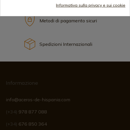
Informativa sulla privacy e sui cookie
Metodi di pagamento sicuri
Spedizioni Internazionali
Informazione
info@aceros-de-hispania.com
(+34)
978 877 088
(+34)
676 850 364