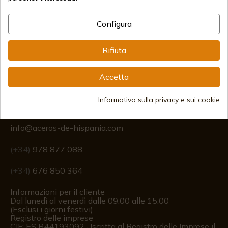
Configura
Spedizioni Internazionali
Rifiuta
Accetta
Informazione
Informativa sulla privacy e sui cookie
info@aceros-de-hispania.com
(+34)
978 877 088
(+34)
676 850 364
Informazioni per il cliente
Dal lunedì al venerdì dalle 09:00 alle 15:00
(Esclusi i giorni festivi)
Registro delle imprese
CIF: ES B44193092 · Iscritta al Registro delle Imprese il