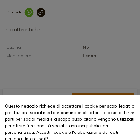
Condividi
Collegam
Caratteristiche
Guaina
No
Maneggiare
Legno
13,25 €
Aggiungi al carrello
Questo negozio richiede di accettare i cookie per scopi legati a
Vendita online dal 1998
prestazioni, social media e annunci pubblicitari. I cookie di terze
parti per social media e a scopo pubblicitario vengono utilizzati
per offrire funzionalità social e annunci pubblicitari
personalizzati. Accetti i cookie e l'elaborazione dei dati
Metodi di pagamento sicuri
personali interessati?