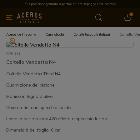
Spedizione gratuita a partire da 75€ (Spagna continentale)
0
da cucina
Offre
Ultime notizie
Venduti
Marche
Note
Coltello V
Aceros de Hispania
Cannolicchi
Coltelli tascabili italiani
REF: N4
Coltello Vendetta N4
Coltello Vendetta Third N4
Guarnizione del pistone
Manico in legno d'ulivo
Ghiera rifinita in specchio lucido
Lama in acciaio inox 420 rifinita a specchio lucido
Dimensioni del foglio: 6 cm