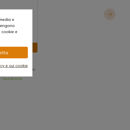
 media e
o vengono
i cookie e
izza prodotto
etta
acy e sui cookie
a caffè Arcos Capri
 - Spedizione