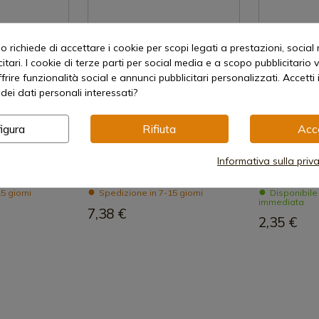
 richiede di accettare i cookie per scopi legati a prestazioni, social
itari. I cookie di terze parti per social media e a scopo pubblicitari
offrire funzionalità social e annunci pubblicitari personalizzati. Accetti 
dei dati personali interessati?
 prodotto
Visualizza prodotto
Visual
igura
Rifiuta
Acc
REF: 586400
REF: 585100
Arcos
Arcos
Informativa sulla priv
aio da tavola
Coltello da bistecca Arcos Capri
Cucchiaino d
5 giorni
Spedizione in 7-15 giorni
Disponibile
immediata
7,38 €
2,35 €