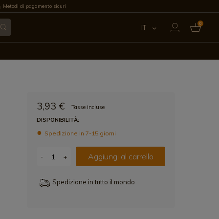
Metodi di pagamento sicuri
0
IT
ES
EN
FR
3,93 €
Tasse incluse
PT
DISPONIBILITÀ:
Spedizione in 7-15 giorni
DE
Aggiungi al carrello
-
+
Spedizione in tutto il mondo