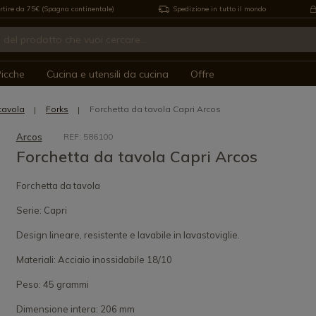
rtire da 75€ (Spagna continentale)
Spedizione in tutto il mondo
icche
Cucina e utensili da cucina
Offre
tavola
Forks
Forchetta da tavola Capri Arcos
Arcos
REF: 586100
Forchetta da tavola Capri Arcos
Forchetta da tavola
Serie: Capri
Design lineare, resistente e lavabile in lavastoviglie.
Materiali: Acciaio inossidabile 18/10
Peso: 45 grammi
Dimensione intera: 206 mm