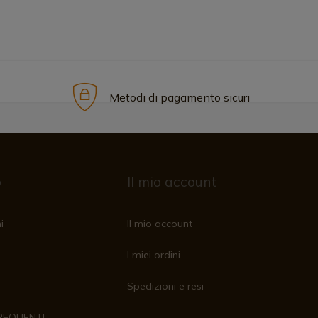
Metodi di pagamento sicuri
o
Il mio account
i
Il mio account
I miei ordini
Spedizioni e resi
REQUENTI