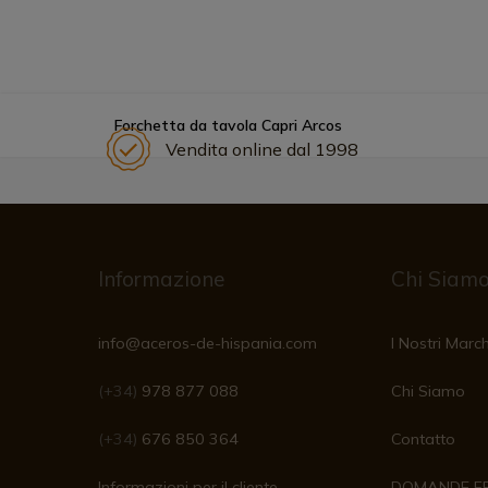
Forchetta da tavola Capri Arcos
Vendita online dal 1998
Informazione
Chi Siam
info@aceros-de-hispania.com
I Nostri March
(+34)
978 877 088
Chi Siamo
(+34)
676 850 364
Contatto
Informazioni per il cliente
DOMANDE F