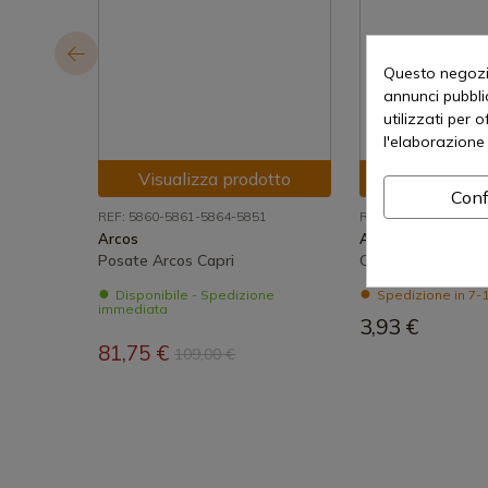
Questo negozio
annunci pubblic
utilizzati per 
l'elaborazione 
Visualizza prodotto
Visualizza
Conf
REF: 5860-5861-5864-5851
REF: 586000
Arcos
Arcos
Posate Arcos Capri
Capri Arcos cucchi
Disponibile - Spedizione
Spedizione in 7-1
immediata
3,93 €
81,75 €
109,00 €