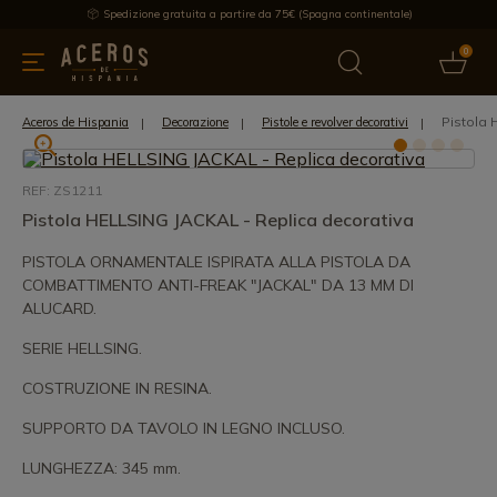
Spedizione gratuita a partire da 75€ (Spagna continentale)
0
da cucina
Offre
Ultime notizie
Venduti
Marche
Note
Pistola 
Aceros de Hispania
Decorazione
Pistole e revolver decorativi
REF: ZS1211
Pistola HELLSING JACKAL - Replica decorativa
PISTOLA ORNAMENTALE ISPIRATA ALLA PISTOLA DA
COMBATTIMENTO ANTI-FREAK "JACKAL" DA 13 MM DI
ALUCARD.
SERIE HELLSING.
COSTRUZIONE IN RESINA.
SUPPORTO DA TAVOLO IN LEGNO INCLUSO.
LUNGHEZZA: 345 mm.