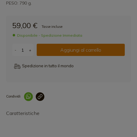
PESO: 790 g.
59,00 €
Tasse incluse
Disponibile - Spedizione Immediata
Aggiungi al carrello
-
+
Spedizione in tutto il mondo
Condividi
Collegam
Caratteristiche