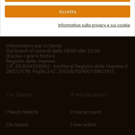
info@aceros-de-hispania.com
Accetta
(+34)
978 877 088
Informativa sulla privacy e sui cookie
(+34)
676 850 364
Informazioni per il cliente
Dal lunedì al venerdì dalle 09:00 alle 15:00
(Esclusi i giorni festivi)
Registro delle imprese
CIF: ES B44193092 · Iscritta al Registro delle Imprese il
28/01/578, Foglio 242, 2003/670/N/07/08/2003
Chi Siamo
Il mio account
I Nostri Marchi
Il mio account
Chi Siamo
I miei ordini