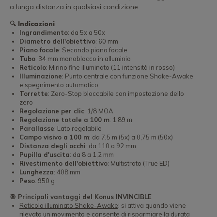
a lunga distanza in qualsiasi condizione.
🔍
Indicazioni
Ingrandimento
: da 5x a 50x
Diametro dell'obiettivo
: 60 mm
Piano focale
: Secondo piano focale
Tubo
: 34 mm monoblocco in alluminio
Reticolo
: Mirino fine illuminato (11 intensità in rosso)
Illuminazione
: Punto centrale con funzione Shake-Awake
e spegnimento automatico
Torrette
: Zero-Stop bloccabile con impostazione dello
zero
Regolazione per clic
: 1/8 MOA
Regolazione totale a 100 m
: 1,89 m
Parallasse
: Lato regolabile
Campo visivo a 100 m
: da 7,5 m (5x) a 0,75 m (50x)
Distanza degli occhi
: da 110 a 92 mm
Pupilla d'uscita
: da 8 a 1,2 mm
Rivestimento dell'obiettivo
: Multistrato (True ED)
Lunghezza
: 408 mm
Peso
: 950 g
🎯 Principali vantaggi del Konus INVINCIBLE
Reticolo illuminato Shake-Awake
: si attiva quando viene
rilevato un movimento e consente di risparmiare la durata