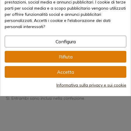
prestazioni, social media e annunci pubblicitari. I cookie di terze
parti per social media e a scopo pubblicitario vengono utilizzati
❓ Domande frequenti
È resistente all'acqua e alla nebbia?
per offrire funzionalità social e annunci pubblicitari
Sì. Ha una tenuta completa e un trattamento
personalizzati. Accetti i cookie e l'elaborazione dei dati
antiappannamento per condizioni estreme.
personali interessati?
Posso usarlo con i fucili Magnum?
Completamente. Questo cannocchiale è progettato per
Configura
resistere al rinculo di calibri potenti come il Magnum.
Il reticolo è visibile in condizioni di scarsa illuminazione?
Rifiuta
Sì. Il punto centrale è illuminato con 11 livelli di intensità in
rosso e si attiva automaticamente con Shake-Awake.
Accetta
Di quale altezza minima dell'anello ho bisogno?
15,5 millimetri.
Informativa sulla privacy e sui cookie
Include coperchi e ombrellone?
Sì. Entrambi sono inclusi nella confezione.