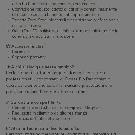
della batteria con lo spegnimento automatico.
Costruzione robusta: adatta ai calibri Magnum
, resistente
all'acqua e con trattamento antiappannamento.
Torrette Zero-Stop
: bloccabili e con sistema professionale
di ritorno a zero.
Ottica True ED multistrato
: luminosità impeccabile anche in
condizioni di scarsa illuminazione.
📦 Accessori inclusi
Parasole
Cappucci protettivi
📌 A chi si rivolge questo ambito?
Perfetto per i tiratori a lunga distanza, i cacciatori
professionisti, i concorrenti di Classe F o Benchrest, o
qualsiasi utente che cerchi le massime prestazioni e la
precisione millimetrica a distanze estreme.
✅ Garanzia e compatibilità
Compatibile con tutti i calibri, compreso Magnum
Realizzato in alluminio ad alta resistenza
Garanzia ufficiale del produttore
📈 Alza la tua mira al livello più alto
Personalizza uno dei visori più avanzati sul mercato. La