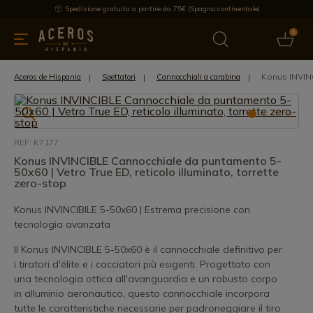
Spedizione gratuita a partire da 75€ (Spagna continentale)
0
da cucina
Offre
Ultime notizie
Venduti
Marche
Note
Konus INVINC
Aceros de Hispania
Spettatori
Cannocchiali a carabina
REF: K7177
Konus INVINCIBLE Cannocchiale da puntamento 5-
50x60 | Vetro True ED, reticolo illuminato, torrette
zero-stop
Konus INVINCIBILE 5-50x60 | Estrema precisione con
tecnologia avanzata
Il Konus INVINCIBLE 5-50x60 è il cannocchiale definitivo per
i tiratori d'élite e i cacciatori più esigenti. Progettato con
una tecnologia ottica all'avanguardia e un robusto corpo
in alluminio aeronautico, questo cannocchiale incorpora
tutte le caratteristiche necessarie per padroneggiare il tiro