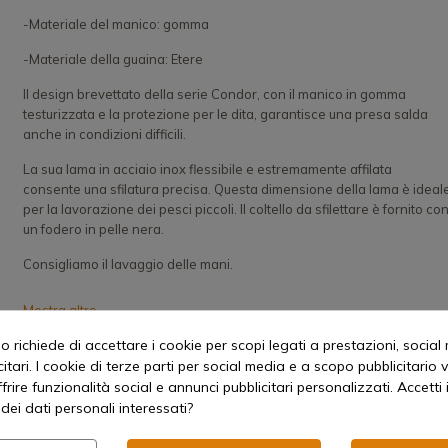
-Materiale del manico: gomma
-Materiale della guaina: Etere
Il design brevettato della serie Condor, con il manico in gomma
testurizzata e la protezione per le dita, garantisce una presa salda
anche in condizioni difficili.
La sua lama in acciaio inox flessibile e estremamente affilata
consente una sfilatura precisa. Questa dimensione della lama è ideal
per la lavorazione dei pesci piccoli. Il coltello da sfilettare è fornito co
un fodero in pelle nera.
Consigliamo il lavaggio delle mani.
Mostra altro
EAN: 6416885489849
 richiede di accettare i cookie per scopi legati a prestazioni, social
itari. I cookie di terze parti per social media e a scopo pubblicitari
offrire funzionalità social e annunci pubblicitari personalizzati. Accetti 
dei dati personali interessati?