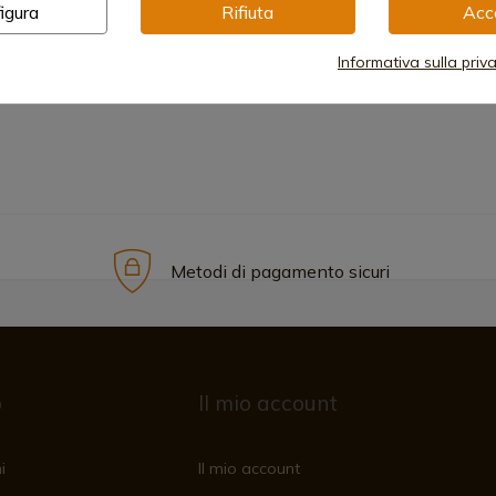
igura
Rifiuta
Acc
Maneggiare
Informativa sulla priv
Metodi di pagamento sicuri
o
Il mio account
i
Il mio account