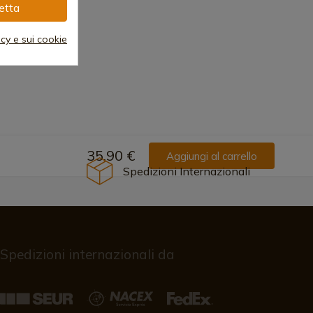
etta
Sintetico
acy e sui cookie
35,90 €
Aggiungi al carrello
Spedizioni Internazionali
Spedizioni internazionali da