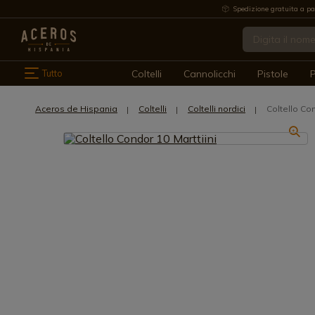
Spedizione gratuita a pa
Tutto
Coltelli
Cannolicchi
Pistole
P
Aceros de Hispania
Coltelli
Coltelli nordici
Coltello Con