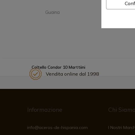
Conf
Guaina
Sì
Coltello Condor 10 Marttiini
Vendita online dal 1998
Informazione
Chi Siam
info@aceros-de-hispania.com
I Nostri March