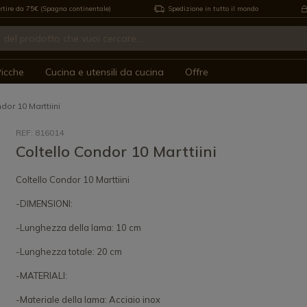
rtire da 75€ (Spagna continentale)
Spedizione in tutto il mondo
icche
Cucina e utensili da cucina
Offre
dor 10 Marttiini
REF: 816014
Coltello Condor 10 Marttiini
Coltello Condor 10 Marttiini
-DIMENSIONI:
-Lunghezza della lama: 10 cm
-Lunghezza totale: 20 cm
-MATERIALI:
-Materiale della lama: Acciaio inox