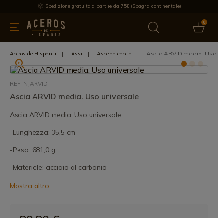
Spedizione gratuita a partire da 75€ (Spagna continentale)
0
da cucina
Offre
Ultime notizie
Venduti
Marche
Note
Ascia ARVID media. Uso 
Aceros de Hispania
Assi
Asce da caccia
REF: NJARVID
Ascia ARVID media. Uso universale
Ascia ARVID media. Uso universale
-Lunghezza: 35,5 cm
-Peso: 681,0 g
-Materiale: acciaio al carbonio
Mostra altro