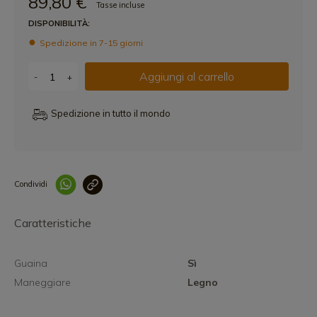
89,80 €
Tasse incluse
DISPONIBILITÀ:
Spedizione in 7-15 giorni
Aggiungi al carrello
-
+
Spedizione in tutto il mondo
Condividi
Collegam
Caratteristiche
Guaina
Sì
Maneggiare
Legno