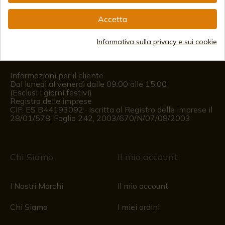
info@aceros-de-hispania.com
Accetta
(+34)
978 877 088
Informativa sulla privacy e sui cookie
(+34)
676 850 364
Informazioni per il cliente
Dal lunedì al venerdì dalle 09:00 alle 15:00
(Esclusi i giorni festivi)
Registro delle imprese
CIF: ES B44193092 · Iscritta al Registro delle Imprese il
28/01/578, Foglio 242, 2003/670/N/07/08/2003
Chi Siamo
Il mio account
I Nostri Marchi
Il mio account
Chi Siamo
I miei ordini