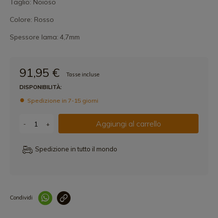
Taglio: Noioso
Colore: Rosso
Spessore lama:
4,7mm
91,95 €
Tasse incluse
DISPONIBILITÀ:
Spedizione in 7-15 giorni
Aggiungi al carrello
-
+
Spedizione in tutto il mondo
Condividi
Collegam