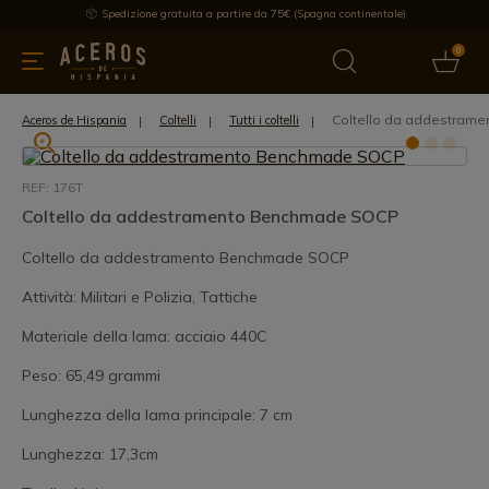
Spedizione gratuita a partire da 75€ (Spagna continentale)
0
da cucina
Offre
Ultime notizie
Venduti
Marche
Note
Coltello da addestram
Aceros de Hispania
Coltelli
Tutti i coltelli
REF: 176T
Coltello da addestramento Benchmade SOCP
Coltello da addestramento Benchmade SOCP
Attività: Militari e Polizia, Tattiche
Materiale della lama: acciaio 440C
Peso: 65,49 grammi
Lunghezza della lama principale: 7 cm
Lunghezza: 17,3cm