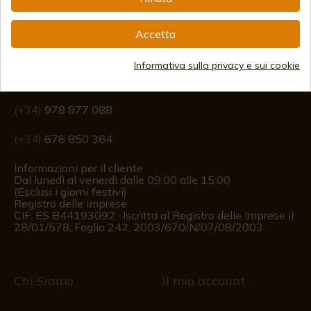
Accetta
Informazione
Informativa sulla privacy e sui cookie
info@aceros-de-hispania.com
(+34)
978 877 088
(+34)
676 850 364
Informazioni per il cliente
Dal lunedì al venerdì dalle 09:00 alle 15:00
(Esclusi i giorni festivi)
Registro delle imprese
CIF: ES B44193092 · Iscritta al Registro delle Imprese il
28/01/578, Foglio 242, 2003/670/N/07/08/2003
Chi Siamo
Il mio account