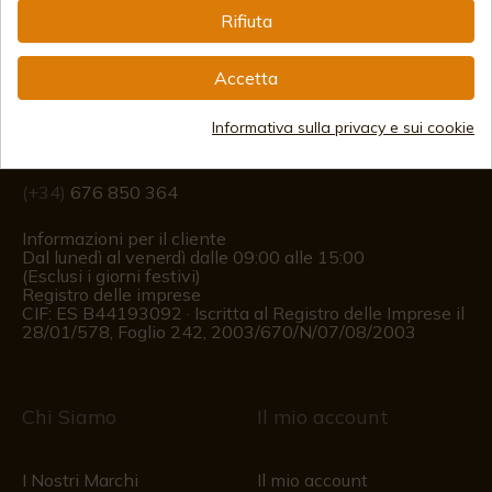
Rifiuta
Informazione
Accetta
info@aceros-de-hispania.com
Informativa sulla privacy e sui cookie
(+34)
978 877 088
(+34)
676 850 364
Informazioni per il cliente
Dal lunedì al venerdì dalle 09:00 alle 15:00
(Esclusi i giorni festivi)
Registro delle imprese
CIF: ES B44193092 · Iscritta al Registro delle Imprese il
28/01/578, Foglio 242, 2003/670/N/07/08/2003
Chi Siamo
Il mio account
I Nostri Marchi
Il mio account