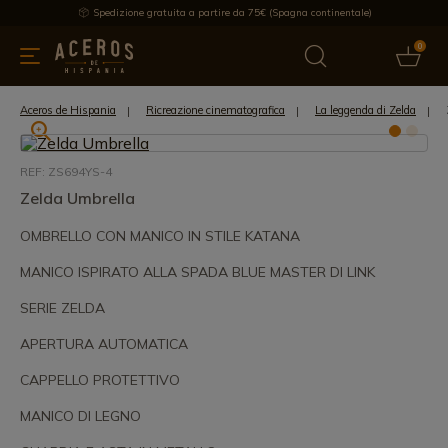
Spedizione gratuita a partire da 75€ (Spagna continentale)
0
da cucina
Offre
Ultime notizie
Venduti
Marche
Note
Aceros de Hispania
Ricreazione cinematografica
La leggenda di Zelda
REF: ZS694YS-4
Zelda Umbrella
OMBRELLO CON MANICO IN STILE KATANA
MANICO ISPIRATO ALLA SPADA BLUE MASTER DI LINK
SERIE ZELDA
APERTURA AUTOMATICA
CAPPELLO PROTETTIVO
MANICO DI LEGNO