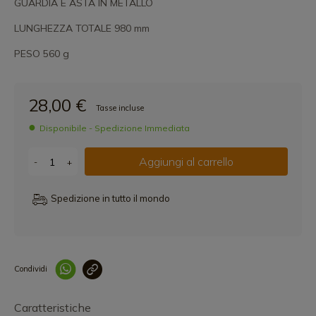
GUARDIA E ASTA IN METALLO
LUNGHEZZA TOTALE 980 mm
PESO 560 g
28,00 €
Tasse incluse
Disponibile - Spedizione Immediata
Aggiungi al carrello
-
+
Spedizione in tutto il mondo
Condividi
Collegam
Caratteristiche