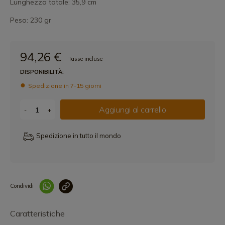
Lunghezza totale: 35,9 cm
Peso: 230 gr
94,26 €
Tasse incluse
DISPONIBILITÀ:
Spedizione in 7-15 giorni
Aggiungi al carrello
-
+
Spedizione in tutto il mondo
Condividi
Collegam
Caratteristiche