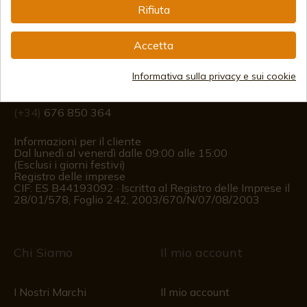
Rifiuta
Informazione
Accetta
info@aceros-de-hispania.com
Informativa sulla privacy e sui cookie
(+34)
978 877 088
(+34)
676 850 364
Informazioni per il cliente
Dal lunedì al venerdì dalle 09:00 alle 15:00
(Esclusi i giorni festivi)
Registro delle imprese
CIF: ES B44193092 · Iscritta al Registro delle Imprese il
28/01/578, Foglio 242, 2003/670/N/07/08/2003
Chi Siamo
Il mio account
I Nostri Marchi
Il mio account