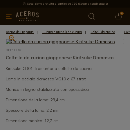
Spedizione gratuita a partire da 75€ (Spagna continentale)
0
da cucina
Offre
Ultime notizie
Venduti
Marche
Note
Aceros de Hispania
Cucina e utensili da cucina
Coltelli da cucina
Colt
REF: CD01
Coltello da cucina giapponese Kiritsuke Damasco
Kiritsuke CD01 Tramuntana coltello da cucina.
Lama in acciaio damasco VG10 a 67 strati
Manico in legno stabilizzato con epossidica
Dimensione della lama: 23,4 cm
Spessore della lama: 2,2 mm
Dimensione manico: 12,7 cm