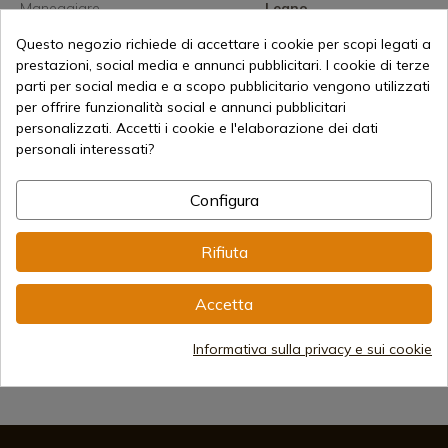
Maneggiare
Legno
Monopezzo
Sì
Questo negozio richiede di accettare i cookie per scopi legati a
prestazioni, social media e annunci pubblicitari. I cookie di terze
parti per social media e a scopo pubblicitario vengono utilizzati
per offrire funzionalità social e annunci pubblicitari
personalizzati. Accetti i cookie e l'elaborazione dei dati
personali interessati?
49,40 €
Aggiungi al carrello
Configura
Vendita online dal 1998
Rifiuta
Metodi di pagamento sicuri
Accetta
Informativa sulla privacy e sui cookie
Spedizioni Internazionali