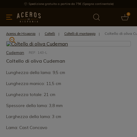
Spedizione gratuita a partire da 75€ (Spagna continentale)
0
da cucina
Offre
Ultime notizie
Venduti
Marche
Note
Coltello di oliva
Aceros de Hispania
Coltelli
Coltelli di montaggio
Cudeman
REF: 143-L
Coltello di oliva Cudeman
Lunghezza della lama: 9,5 cm
Lunghezza manico: 11,5 cm
Lunghezza totale: 21 cm
Spessore della lama: 3,8 mm
Larghezza della lama: 3 cm
Lama: Cast Concavo