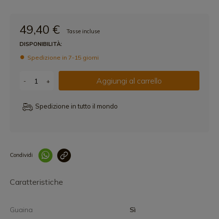
49,40 €
Tasse incluse
DISPONIBILITÀ:
Spedizione in 7-15 giorni
Aggiungi al carrello
-
+
Spedizione in tutto il mondo
Condividi
Collegam
Caratteristiche
Guaina
Sì