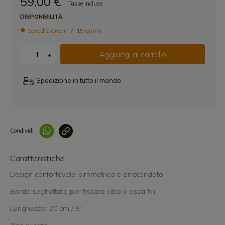
59,00 €
Tasse incluse
DISPONIBILITÀ:
Spedizione in 7-15 giorni
Aggiungi al carrello
-
+
Spedizione in tutto il mondo
Condividi
Collegam
Caratteristiche
Design confortevole: simmetrico e arrotondato
Bordo seghettato per fissare cibo e ossa fini
Lunghezza: 20 cm / 8"