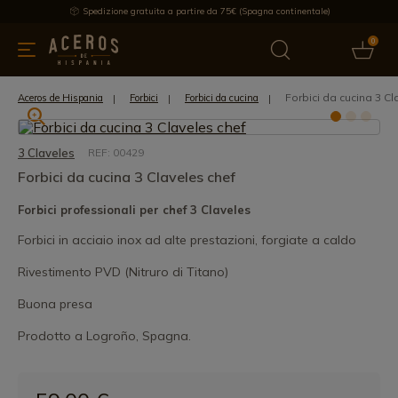
Spedizione gratuita a partire da 75€ (Spagna continentale)
0
da cucina
Offre
Ultime notizie
Venduti
Marche
Note
Forbici da cucina 3 Cl
Aceros de Hispania
Forbici
Forbici da cucina
3 Claveles
REF: 00429
Forbici da cucina 3 Claveles chef
Forbici professionali per chef 3 Claveles
Forbici in acciaio inox ad alte prestazioni, forgiate a caldo
Rivestimento PVD (Nitruro di Titano)
Buona presa
Prodotto a Logroño, Spagna.