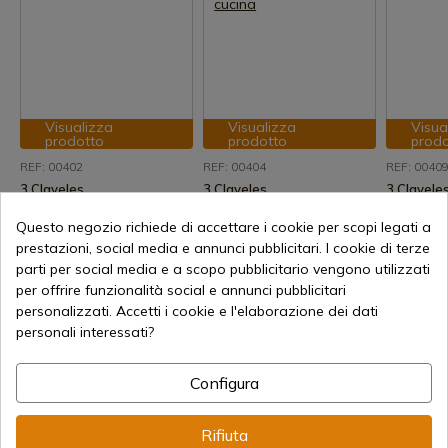
Visualizza
Visualizza
Visua
prodotto
prodotto
prod
REF: 00402
REF: 00404
REF: 0040
3 Claveles
3 Claveles
3 Clavele
Forbici da cucina 3
Grande cucina 3
Forbici da
Questo negozio richiede di accettare i cookie per scopi legati a
Claveles Star
Clavelesforbici da cucina
3 Clavele
prestazioni, social media e annunci pubblicitari. I cookie di terze
Spedizione in 7-15 giorni
Spedizione in 7-15 giorni
Spedizio
parti per social media e a scopo pubblicitario vengono utilizzati
35,89 €
28,14 €
36,14 €
per offrire funzionalità social e annunci pubblicitari
personalizzati. Accetti i cookie e l'elaborazione dei dati
personali interessati?
Configura
Rifiuta