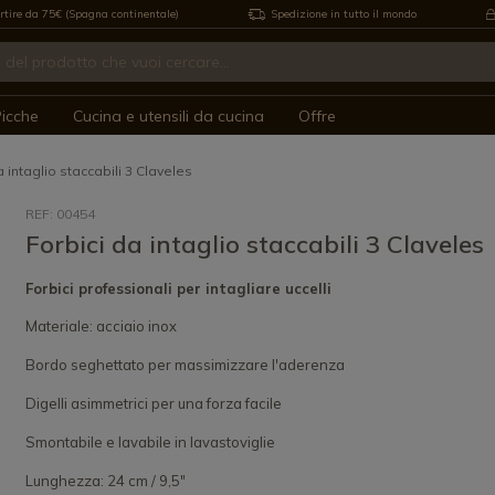
rtire da 75€ (Spagna continentale)
Spedizione in tutto il mondo
icche
Cucina e utensili da cucina
Offre
a intaglio staccabili 3 Claveles
REF: 00454
Forbici da intaglio staccabili 3 Claveles
Forbici professionali per intagliare uccelli
Materiale: acciaio inox
Bordo seghettato per massimizzare l'aderenza
Digelli asimmetrici per una forza facile
Smontabile e lavabile in lavastoviglie
Lunghezza: 24 cm / 9,5"