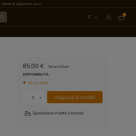
Metodi di pagamento sicuri
0
IT
ES
EN
FR
85,00 €
Tasse incluse
PT
DISPONIBILITÀ:
26-11-2026
DE
Aggiungi al carrello
-
+
Spedizione in tutto il mondo