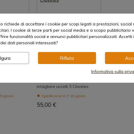
 richiede di accettare i cookie per scopi legati a prestazioni, social
itari. I cookie di terze parti per social media e a scopo pubblicitari
offrire funzionalità social e annunci pubblicitari personalizzati. Accetti 
dei dati personali interessati?
igura
Rifiuta
Acc
 prodotto
Visualizza prodotto
REF: 00435
Informativa sulla priv
3 Claveles
ELLI FORBICE
Forbici professionali per
intagliare uccelli 3 Claveles
5 giorni
Spedizione in 7-15 giorni
55,00 €