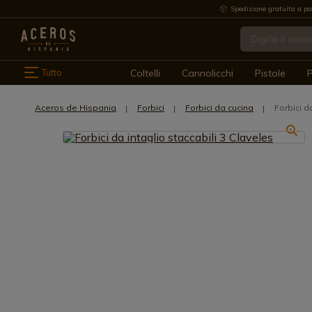
Spedizione gratuita a pa
Tutto
Coltelli
Cannolicchi
Pistole
P
Aceros de Hispania
Forbici
Forbici da cucina
Forbici d