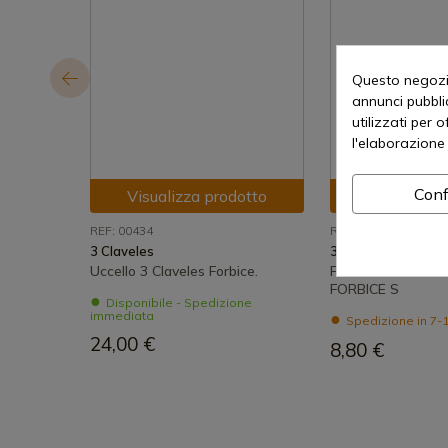
Questo negozio
annunci pubblic
utilizzati per 
l'elaborazione 
Conf
Visualizza prodotto
Visualizza
REF: 00434
REF: 444
3 Claveles
3 Claveles
Uccello 3 Claveles Forbice.
FORBICE PER UCC
FORBICE S
Disponibile - Spedizione
immediata
Spedizione in 7-1
24,00 €
8,80 €