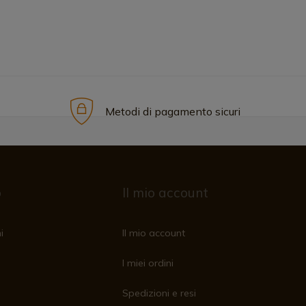
Metodi di pagamento sicuri
o
Il mio account
i
Il mio account
I miei ordini
Spedizioni e resi