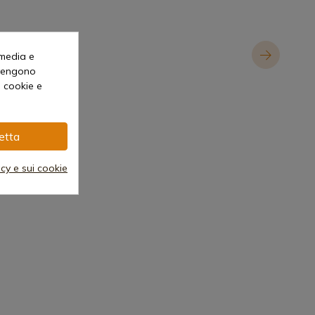
 media e
o vengono
i cookie e
etta
acy e sui cookie