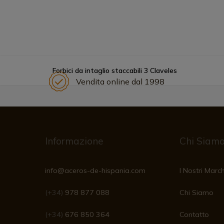
Forbici da intaglio staccabili 3 Claveles
Vendita online dal 1998
Informazione
Chi Siam
info@aceros-de-hispania.com
I Nostri March
(+34)
978 877 088
Chi Siamo
(+34)
676 850 364
Contatto