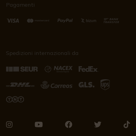
Pagamenti
Spedizioni internazionali da
Vieni
Vieni
Vieni
Vieni
Vieni