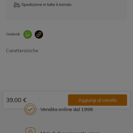
Spedizione in tutto il mondo
Condividi
Collegam
Caratteristiche
39,00 €
Aggiungi al carrello
Vendita online dal 1998