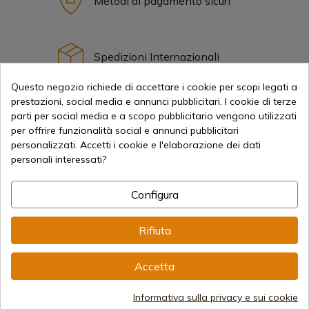
Metodi di pagamento sicuri
Spedizioni Internazionali
Questo negozio richiede di accettare i cookie per scopi legati a
prestazioni, social media e annunci pubblicitari. I cookie di terze
parti per social media e a scopo pubblicitario vengono utilizzati
per offrire funzionalità social e annunci pubblicitari
personalizzati. Accetti i cookie e l'elaborazione dei dati
Informazione
personali interessati?
info@aceros-de-hispania.com
Configura
(+34)
978 877 088
Rifiuta
(+34)
676 850 364
Accetta
Informazioni per il cliente
Dal lunedì al venerdì dalle 09:00 alle 15:00
Informativa sulla privacy e sui cookie
(Esclusi i giorni festivi)