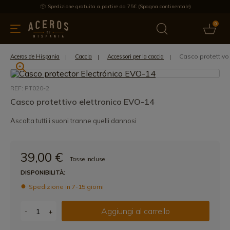
Spedizione gratuita a partire da 75€ (Spagna continentale)
0
da cucina
Offre
Ultime notizie
Venduti
Marche
Note
Casco protettivo
Aceros de Hispania
Caccia
Accessori per la caccia
REF: PT020-2
Casco protettivo elettronico EVO-14
Ascolta tutti i suoni tranne quelli dannosi
39,00 €
Tasse incluse
DISPONIBILITÀ:
Spedizione in 7-15 giorni
Aggiungi al carrello
-
+