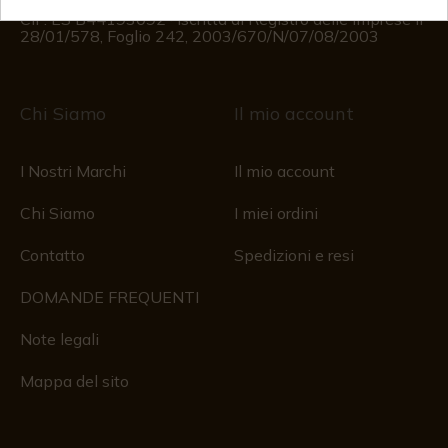
Registro delle imprese
CIF: ES B44193092 · Iscritta al Registro delle Imprese il
28/01/578, Foglio 242, 2003/670/N/07/08/2003
Chi Siamo
Il mio account
I Nostri Marchi
Il mio account
Chi Siamo
I miei ordini
Contatto
Spedizioni e resi
DOMANDE FREQUENTI
Note legali
Mappa del sito