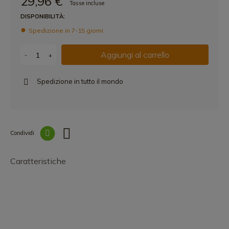
29,96 €
Tasse incluse
DISPONIBILITÀ:
Spedizione in 7-15 giorni
Aggiungi al carrello
-
+
Spedizione in tutto il mondo
Condividi
Collegam
Caratteristiche