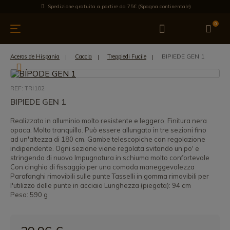
Spedizione gratuita a partire da 75€ (Spagna continentale)
0
da cucina
Offre
Ultime notizie
Venduti
Marche
Note
BIPIEDE GEN 1
Aceros de Hispania
Caccia
Treppiedi Fucile
REF: TRI102
BIPIEDE GEN 1
Realizzato in alluminio molto resistente e leggero. Finitura nera
opaca. Molto tranquillo. Può essere allungato in tre sezioni fino
ad un'altezza di 180 cm. Gambe telescopiche con regolazione
indipendente. Ogni sezione viene regolata svitando un po' e
stringendo di nuovo Impugnatura in schiuma molto confortevole
Con cinghia di fissaggio per una comoda maneggevolezza
Parafanghi rimovibili sulle punte Tasselli in gomma rimovibili per
l'utilizzo delle punte in acciaio Lunghezza (piegata): 94 cm
Peso: 590 g