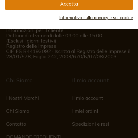
Accetta
(+34)
978 877 088
(+34)
676 850 364
Informativa sulla privacy e sui cookie
Informazioni per il cliente
Dal lunedì al venerdì dalle 09:00 alle 15:00
(Esclusi i giorni festivi)
Registro delle imprese
CIF: ES B44193092 · Iscritta al Registro delle Imprese il
28/01/578, Foglio 242, 2003/670/N/07/08/2003
Chi Siamo
Il mio account
I Nostri Marchi
Il mio account
Chi Siamo
I miei ordini
Contatto
Spedizioni e resi
DOMANDE FREQUENTI