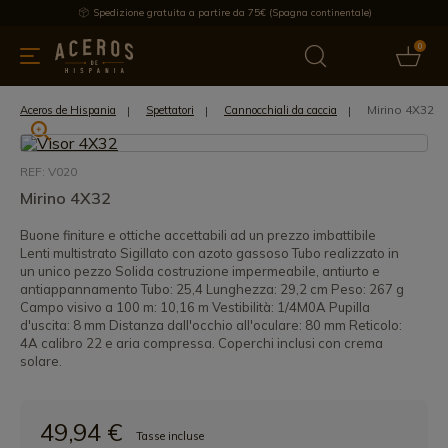
Spedizione gratuita a partire da 75€ (Spagna continentale)
0
da cucina
Offre
Ultime notizie
Venduti
Marche
Note
Mirino 4X32
Aceros de Hispania
Spettatori
Cannocchiali da caccia
REF: V020
Mirino 4X32
Buone finiture e ottiche accettabili ad un prezzo imbattibile
Lenti multistrato Sigillato con azoto gassoso Tubo realizzato in
un unico pezzo Solida costruzione impermeabile, antiurto e
antiappannamento Tubo: 25,4 Lunghezza: 29,2 cm Peso: 267 g
Campo visivo a 100 m: 10,16 m Vestibilità: 1/4M0A Pupilla
d'uscita: 8 mm Distanza dall'occhio all'oculare: 80 mm Reticolo:
4A calibro 22 e aria compressa. Coperchi inclusi con crema
solare.
49,94 €
Tasse incluse