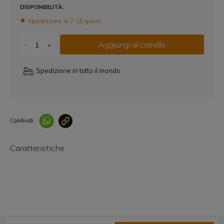
DISPONIBILITÀ:
Spedizione in 7-15 giorni
Aggiungi al carrello
-
+
Spedizione in tutto il mondo
Condividi
Collegam
Caratteristiche