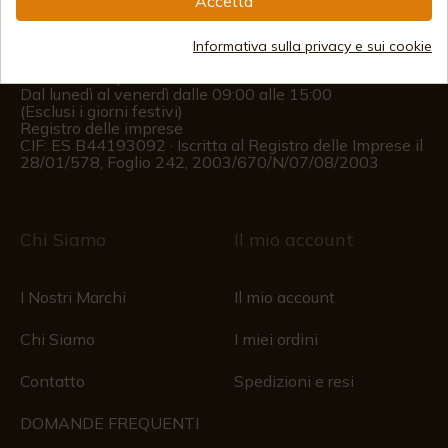
Accetta
(+34)
676 850 364
Informativa sulla privacy e sui cookie
Informazioni per il cliente
Dal lunedì al venerdì dalle 09:00 alle 15:00
(Esclusi i giorni festivi)
Registro delle imprese
CIF: ES B44193092 · Iscritta al Registro delle Imprese il
28/01/578, Foglio 242, 2003/670/N/07/08/2003
Chi Siamo
Il mio account
I Nostri Marchi
Il mio account
Chi Siamo
I miei ordini
Contatto
Spedizioni e resi
DOMANDE FREQUENTI