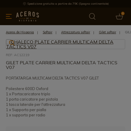
Spedizione gratuita a partire da 75€ (Spagna continentale)
0
da cucina
Offre
Ultime notizie
Venduti
Marche
Note
GIL
Aceros de Hispania
Softair
Attrezzatura softair
Gilet softair
REF: AC12219
GILET PLATE CARRIER MULTICAM DELTA TACTICS
V07
PORTATARGA MULTICAM DELTA TACTICS V07 GILET
Poliestere 600D Oxford
1 x Portacaricatore triplo
1 porta caricatore per pistola
1 tasca laterale per l'attrezzatura
1 x Supporto per pialla
1 x supporto per radio