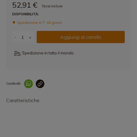
52,91 €
Tasse incluse
DISPONIBILITÀ:
Spedizione in 7-15 giorni
Aggiungi al carrello
-
+
Spedizione in tutto il mondo
Condividi
Collegam
Caratteristiche