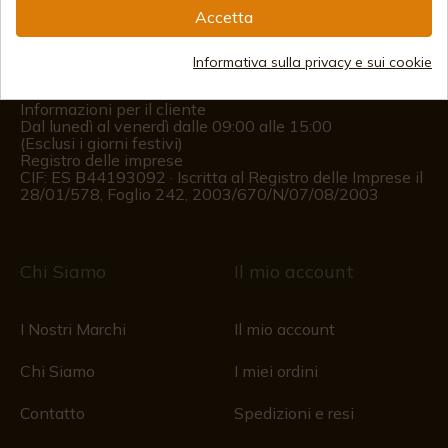
Accetta
(+34)
978 877 088
Informativa sulla privacy e sui cookie
(+34)
676 850 364
Informazioni per il cliente
Dal lunedì al venerdì dalle 09:00 alle 15:00
(Esclusi i giorni festivi)
Registro delle imprese
CIF: ES B44193092 · Iscritta al Registro delle Imprese il
28/01/578, Foglio 242, 2003/670/N/07/08/2003
Chi Siamo
Il mio account
I Nostri Marchi
Il mio account
Chi Siamo
I miei ordini
Contatto
Spedizioni e resi