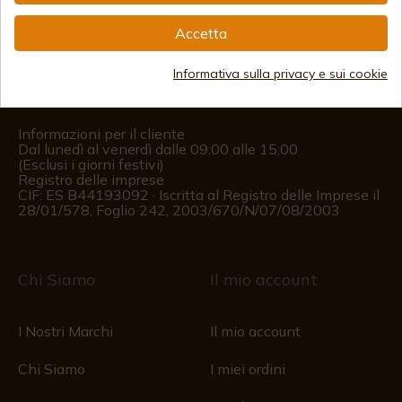
info@aceros-de-hispania.com
Accetta
(+34)
978 877 088
Informativa sulla privacy e sui cookie
(+34)
676 850 364
Informazioni per il cliente
Dal lunedì al venerdì dalle 09:00 alle 15:00
(Esclusi i giorni festivi)
Registro delle imprese
CIF: ES B44193092 · Iscritta al Registro delle Imprese il
28/01/578, Foglio 242, 2003/670/N/07/08/2003
Chi Siamo
Il mio account
I Nostri Marchi
Il mio account
Chi Siamo
I miei ordini