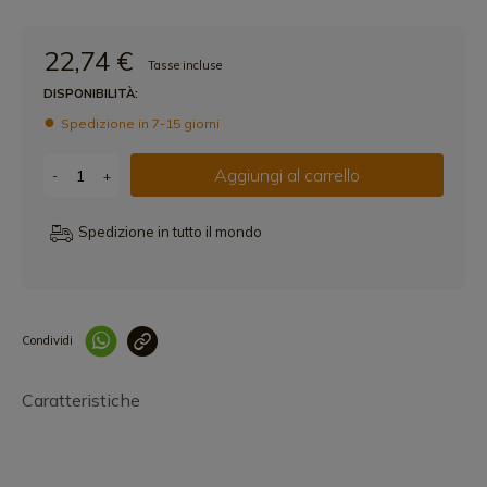
22,74 €
Tasse incluse
DISPONIBILITÀ:
Spedizione in 7-15 giorni
Aggiungi al carrello
-
+
Spedizione in tutto il mondo
Condividi
Collegam
Caratteristiche