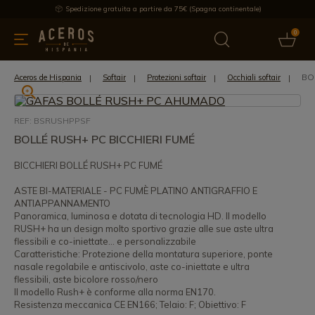
Spedizione gratuita a partire da 75€ (Spagna continentale)
0
da cucina
Offre
Ultime notizie
Venduti
Marche
Note
BO
Aceros de Hispania
Softair
Protezioni softair
Occhiali softair
REF: BSRUSHPPSF
BOLLÉ RUSH+ PC BICCHIERI FUMÉ
BICCHIERI BOLLÉ RUSH+ PC FUMÉ
ASTE BI-MATERIALE - PC FUMÈ PLATINO ANTIGRAFFIO E
ANTIAPPANNAMENTO
Panoramica, luminosa e dotata di tecnologia HD. Il modello
RUSH+ ha un design molto sportivo grazie alle sue aste ultra
flessibili e co-iniettate... e personalizzabile
Caratteristiche: Protezione della montatura superiore, ponte
nasale regolabile e antiscivolo, aste co-iniettate e ultra
flessibili, aste bicolore rosso/nero
Il modello Rush+ è conforme alla norma EN170.
Resistenza meccanica CE EN166; Telaio: F; Obiettivo: F