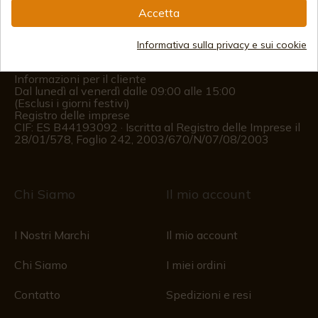
Accetta
(+34)
978 877 088
Informativa sulla privacy e sui cookie
(+34)
676 850 364
Informazioni per il cliente
Dal lunedì al venerdì dalle 09:00 alle 15:00
(Esclusi i giorni festivi)
Registro delle imprese
CIF: ES B44193092 · Iscritta al Registro delle Imprese il
28/01/578, Foglio 242, 2003/670/N/07/08/2003
Chi Siamo
Il mio account
I Nostri Marchi
Il mio account
Chi Siamo
I miei ordini
Contatto
Spedizioni e resi