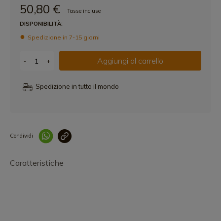
50,80 €
Tasse incluse
DISPONIBILITÀ:
Spedizione in 7-15 giorni
Aggiungi al carrello
-
+
Spedizione in tutto il mondo
Condividi
Collegam
Caratteristiche