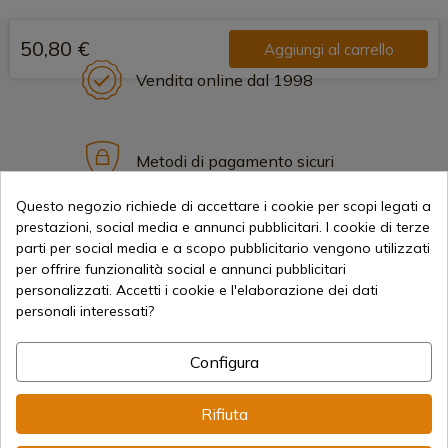
50,80 €
Aggiungi al carrello
Vendita online dal 1998
Metodi di pagamento sicuri
Questo negozio richiede di accettare i cookie per scopi legati a
prestazioni, social media e annunci pubblicitari. I cookie di terze
Spedizioni Internazionali
parti per social media e a scopo pubblicitario vengono utilizzati
per offrire funzionalità social e annunci pubblicitari
personalizzati. Accetti i cookie e l'elaborazione dei dati
personali interessati?
Configura
Informazione
Rifiuta
info@aceros-de-hispania.com