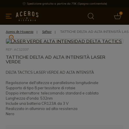
Spedizione gratuita a partire da 75€ (Spagna continentale)
0
da cucina
Offre
Ultime notizie
Venduti
Marche
Note
TATTICHE DELTA AD ALTA INTENSITÀ LA
Aceros de Hispania
Softair
REF: AC12337
TATTICHE DELTA AD ALTA INTENSITÀ LASER
VERDE
DELTA TACTICS LASER VERDE AD ALTA INTENSITÀ
Regolazione dell'altezza e parallelismo longitudinale
Supporto di tipo 8 per tessitore di rotaie
Doppio interruttore: telecomando standard e cablato
Lunghezza d'onda: 532nm
Include una batteria CR123A da 3 V
Realizzato in alluminio ad alta resistenza
Nero