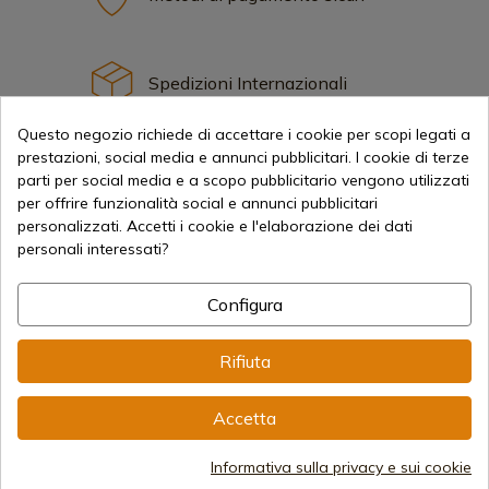
Spedizioni Internazionali
Questo negozio richiede di accettare i cookie per scopi legati a
prestazioni, social media e annunci pubblicitari. I cookie di terze
parti per social media e a scopo pubblicitario vengono utilizzati
per offrire funzionalità social e annunci pubblicitari
personalizzati. Accetti i cookie e l'elaborazione dei dati
Informazione
personali interessati?
info@aceros-de-hispania.com
Configura
(+34)
978 877 088
Rifiuta
(+34)
676 850 364
Accetta
Informazioni per il cliente
Dal lunedì al venerdì dalle 09:00 alle 15:00
(Esclusi i giorni festivi)
Informativa sulla privacy e sui cookie
Registro delle imprese