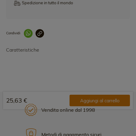
Spedizione in tutto il mondo
Condividi
Collegam
Caratteristiche
25,63 €
Aggiungi al carrello
Vendita online dal 1998
Metodi di pagamento sicuri