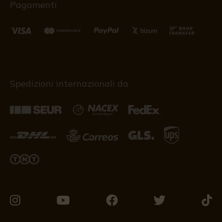
Pagamenti
Spedizioni internazionali da
Vieni
Vieni
Vieni
Vieni
Vieni