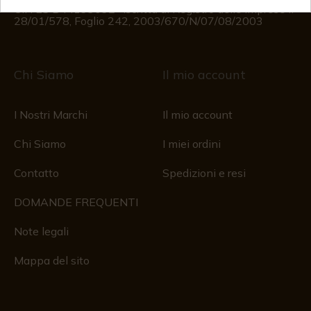
CIF: ES B44193092 · Iscritta al Registro delle Imprese il
28/01/578, Foglio 242, 2003/670/N/07/08/2003
Chi Siamo
Il mio account
I Nostri Marchi
Il mio account
Chi Siamo
I miei ordini
Contatto
Spedizioni e resi
DOMANDE FREQUENTI
Note legali
Mappa del sito