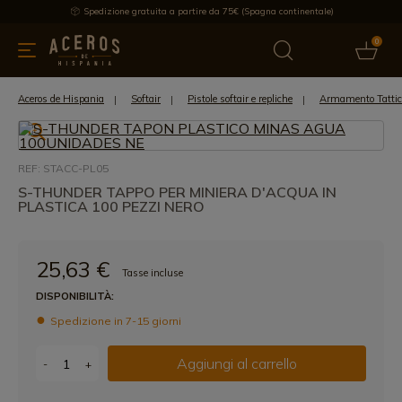
Spedizione gratuita a partire da 75€ (Spagna continentale)
0
da cucina
Offre
Ultime notizie
Venduti
Marche
Note
Aceros de Hispania
Softair
Pistole softair e repliche
Armamento Tattico
REF: STACC-PL05
S-THUNDER TAPPO PER MINIERA D'ACQUA IN
PLASTICA 100 PEZZI NERO
25,63 €
Tasse incluse
DISPONIBILITÀ:
Spedizione in 7-15 giorni
Aggiungi al carrello
-
+