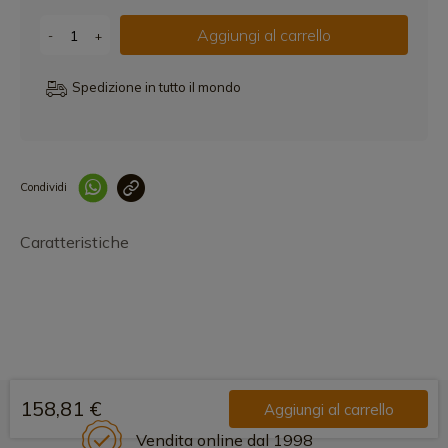
Aggiungi al carrello
-
+
Spedizione in tutto il mondo
Condividi
Collegam
Caratteristiche
158,81 €
Aggiungi al carrello
Vendita online dal 1998