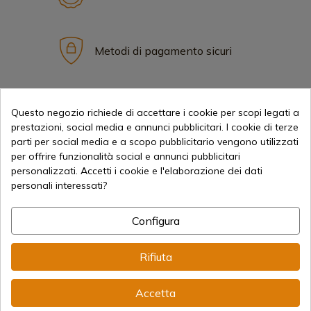
Metodi di pagamento sicuri
Spedizioni Internazionali
Questo negozio richiede di accettare i cookie per scopi legati a
prestazioni, social media e annunci pubblicitari. I cookie di terze
parti per social media e a scopo pubblicitario vengono utilizzati
per offrire funzionalità social e annunci pubblicitari
personalizzati. Accetti i cookie e l'elaborazione dei dati
personali interessati?
Informazione
Configura
info@aceros-de-hispania.com
Rifiuta
(+34)
978 877 088
Accetta
(+34)
676 850 364