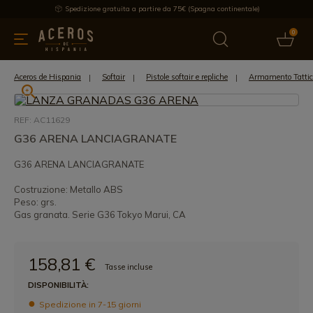
Spedizione gratuita a partire da 75€ (Spagna continentale)
0
da cucina
Offre
Ultime notizie
Venduti
Marche
Note
Aceros de Hispania
Softair
Pistole softair e repliche
Armamento Tattico
REF: AC11629
G36 ARENA LANCIAGRANATE
G36 ARENA LANCIAGRANATE
Costruzione: Metallo ABS
Peso: grs.
Gas granata. Serie G36 Tokyo Marui, CA
158,81 €
Tasse incluse
DISPONIBILITÀ:
Spedizione in 7-15 giorni