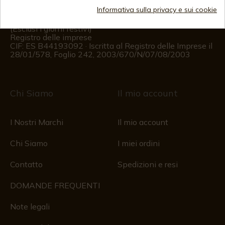
Informativa sulla privacy e sui cookie
Informazioni per il cliente
Dal lunedì al venerdì dalle 09:00 alle 15:00
(Esclusi i giorni festivi)
Registro delle imprese
CIF: ES B44193092 · Iscritta al Registro delle Imprese il
28/01/578, Foglio 242, 2003/670/N/07/08/2003
Chi Siamo
Il mio account
I Nostri Marchi
Il mio account
Chi Siamo
I miei ordini
Contatto
Spedizioni e resi
DOMANDE FREQUENTI
Note legali