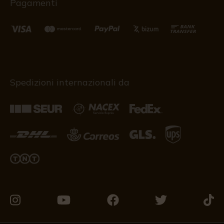
Pagamenti
Spedizioni internazionali da
Vieni
Vieni
Vieni
Vieni
Vieni