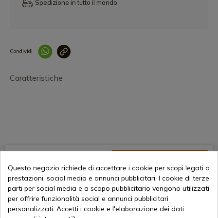
Spedizione in tutto il mondo
Condividi
Collegam
Caratteristiche
28,96 €
Aggiungi al carrello
Questo negozio richiede di accettare i cookie per scopi legati a
Vendita online dal 1998
prestazioni, social media e annunci pubblicitari. I cookie di terze
parti per social media e a scopo pubblicitario vengono utilizzati
per offrire funzionalità social e annunci pubblicitari
personalizzati. Accetti i cookie e l'elaborazione dei dati
Metodi di pagamento sicuri