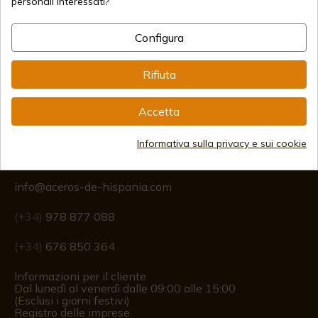
personali interessati?
Configura
Spedizioni Internazionali
Rifiuta
Accetta
Informativa sulla privacy e sui cookie
Informazione
info@aceros-de-hispania.com
(+34)
978 877 088
(+34)
676 850 364
Informazioni per il cliente
Dal lunedì al venerdì dalle 09:00 alle 15:00
(Esclusi i giorni festivi)
Registro delle imprese