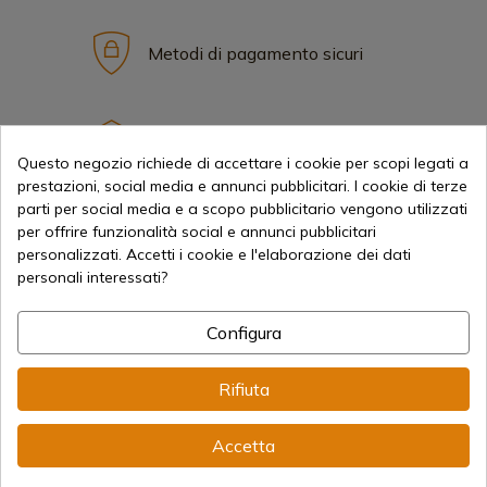
Metodi di pagamento sicuri
Spedizioni Internazionali
Questo negozio richiede di accettare i cookie per scopi legati a
prestazioni, social media e annunci pubblicitari. I cookie di terze
parti per social media e a scopo pubblicitario vengono utilizzati
per offrire funzionalità social e annunci pubblicitari
personalizzati. Accetti i cookie e l'elaborazione dei dati
personali interessati?
Informazione
Configura
info@aceros-de-hispania.com
Rifiuta
(+34)
978 877 088
(+34)
676 850 364
Accetta
Informazioni per il cliente