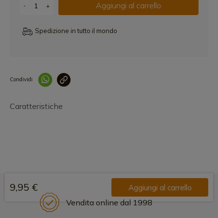
Aggiungi al carrello
-
+
Spedizione in tutto il mondo
Condividi
Collegam
Caratteristiche
9,95 €
Aggiungi al carrello
Vendita online dal 1998