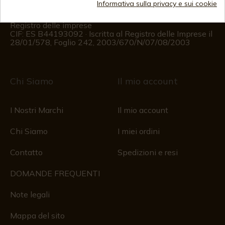
Informativa sulla privacy e sui cookie
Dal lunedì al venerdì dalle 09:00 alle 15:00
(Esclusi i giorni festivi)
Registro delle imprese
CIF: ES B44193092 · Iscritta al Registro delle Imprese il
28/01/578, Foglio 242, 2003/670/N/07/08/2003
Chi Siamo
Il mio account
I Nostri Marchi
Il mio account
Chi Siamo
I miei ordini
Contatto
Spedizioni e resi
DOMANDE FREQUENTI
Note legali
Mappa del sito