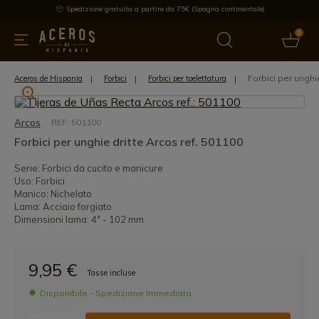
Spedizione gratuita a partire da 75€ (Spagna continentale)
0
da cucina
Offre
Ultime notizie
Venduti
Marche
Note
Forbici per unghi
Aceros de Hispania
Forbici
Forbici per toelettatura
Arcos
REF: 501100
Forbici per unghie dritte Arcos ref. 501100
Serie: Forbici da cucito e manicure
Uso: Forbici
Manico: Nichelato
Lama: Acciaio forgiato
Dimensioni lama: 4" - 102 mm
9,95 €
Tasse incluse
Disponibile - Spedizione Immediata