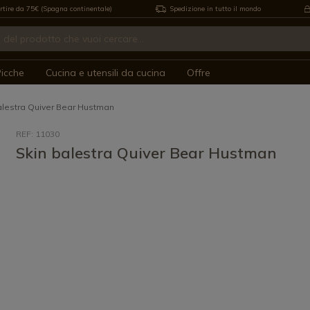
rtire da 75€ (Spagna continentale)
Spedizione in tutto il mondo
icche
Cucina e utensili da cucina
Offre
alestra Quiver Bear Hustman
REF: 11030
Skin balestra Quiver Bear Hustman