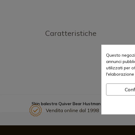
Caratteristiche
Questo negozio
annunci pubblic
utilizzati per 
l'elaborazione 
Conf
Skin balestra Quiver Bear Hustman
Vendita online dal 1998