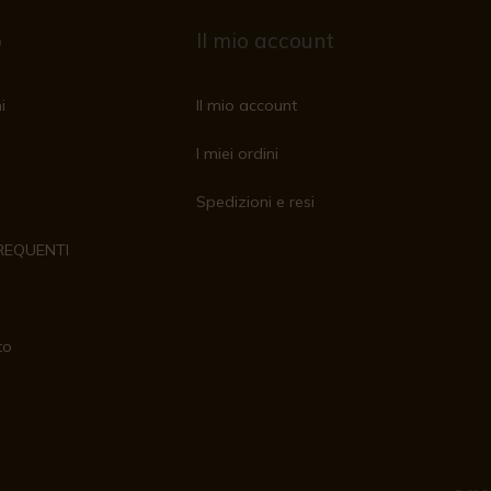
o
Il mio account
i
Il mio account
I miei ordini
Spedizioni e resi
REQUENTI
to