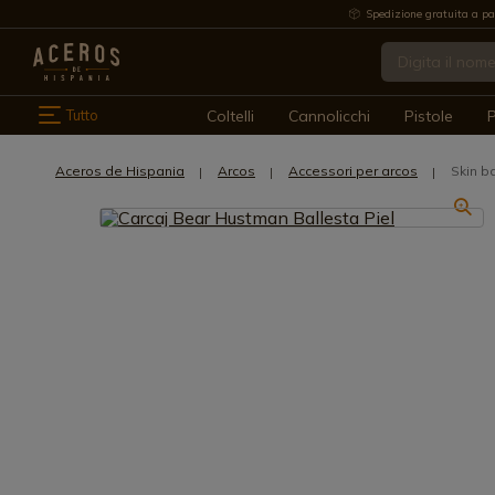
Spedizione gratuita a pa
Tutto
Coltelli
Cannolicchi
Pistole
P
Aceros de Hispania
Arcos
Accessori per arcos
Skin b