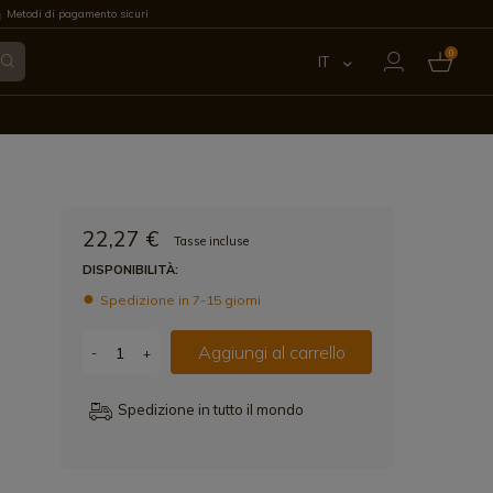
Metodi di pagamento sicuri
0
IT
ES
EN
FR
22,27 €
Tasse incluse
PT
DISPONIBILITÀ:
Spedizione in 7-15 giorni
DE
Aggiungi al carrello
-
+
Spedizione in tutto il mondo