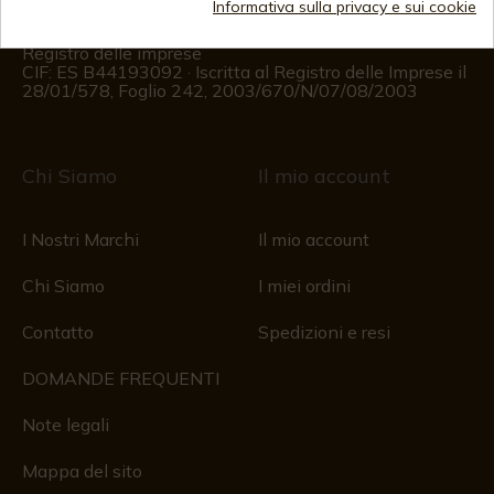
Informativa sulla privacy e sui cookie
Dal lunedì al venerdì dalle 09:00 alle 15:00
(Esclusi i giorni festivi)
Registro delle imprese
CIF: ES B44193092 · Iscritta al Registro delle Imprese il
28/01/578, Foglio 242, 2003/670/N/07/08/2003
Chi Siamo
Il mio account
I Nostri Marchi
Il mio account
Chi Siamo
I miei ordini
Contatto
Spedizioni e resi
DOMANDE FREQUENTI
Note legali
Mappa del sito