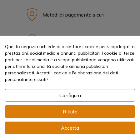
Metodi di pagamento sicuri
Spedizioni Internazionali
Questo negozio richiede di accettare i cookie per scopi legati a
prestazioni, social media e annunci pubblicitari. I cookie di terze
parti per social media e a scopo pubblicitario vengono utilizzati
per offrire funzionalità social e annunci pubblicitari
personalizzati. Accetti i cookie e l'elaborazione dei dati
personali interessati?
Informazione
Configura
info@aceros-de-hispania.com
Rifiuta
(+34)
978 877 088
(+34)
676 850 364
Accetta
Informazioni per il cliente