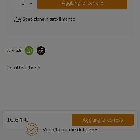
Aggiungi al carrello
-
+
Spedizione in tutto il mondo
Condividi
Collegam
Caratteristiche
10,64 €
Aggiungi al carrello
Vendita online dal 1998