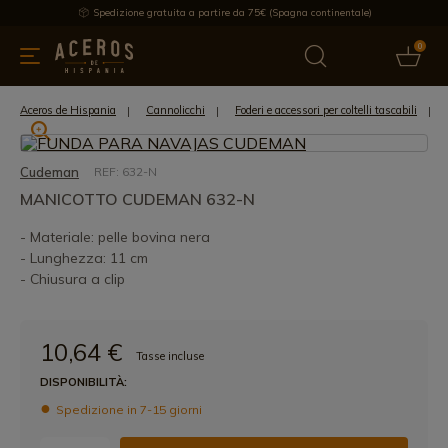
Spedizione gratuita a partire da 75€ (Spagna continentale)
0
da cucina
Offre
Ultime notizie
Venduti
Marche
Note
Aceros de Hispania
Cannolicchi
Foderi e accessori per coltelli tascabili
Cudeman
REF: 632-N
MANICOTTO CUDEMAN 632-N
- Materiale: pelle bovina nera
- Lunghezza: 11 cm
- Chiusura a clip
10,64 €
Tasse incluse
DISPONIBILITÀ:
Spedizione in 7-15 giorni