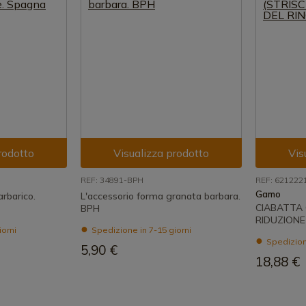
rodotto
Visualizza prodotto
Vis
REF: 34891-BPH
REF: 621222
Gamo
rbarico.
L'accessorio forma granata barbara.
CIABATTA 
BPH
RIDUZIONE
iorni
Spedizione in 7-15 giorni
Spedizione
5,90 €
18,88 €