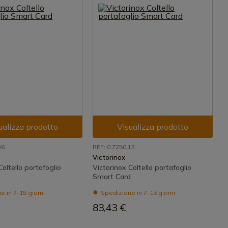
ualizza prodotto
Visualizza prodotto
36
REF: 0.7250.13
Victorinox
Coltello portafoglio
Victorinox Coltello portafoglio
d
Smart Card
 in 7-15 giorni
Spedizione in 7-15 giorni
83,43 €