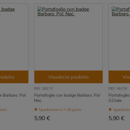
rodotto
Visualizza prodotto
Vis
REF: 39173
REF: 39176
 Barbaro. Pol.
Portafoglio con badge Barbaro. Pol.
Portafogli
Nac.
G.Civile.
iorni
Spedizione in 7-15 giorni
Spedizione
5,90 €
5,90 €