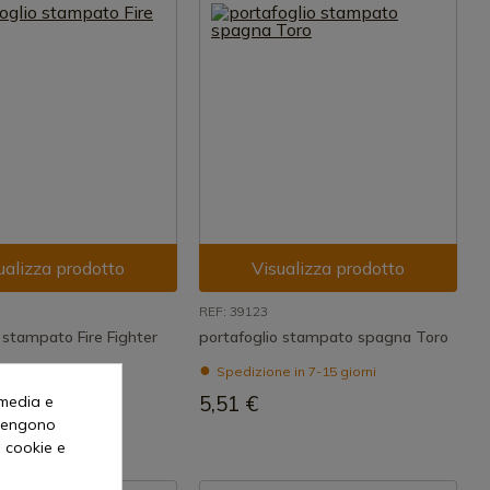
ualizza prodotto
Visualizza prodotto
REF: 39123
 stampato Fire Fighter
portafoglio stampato spagna Toro
 in 7-15 giorni
Spedizione in 7-15 giorni
5,51 €
 media e
o vengono
i cookie e