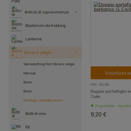
Articoli di sopravvivenza
Bastoncini da trekking
Lanterne
Borse e valigie
See everything from Borse e valigie
Visualizza p
Marsupi
Borse
REF: 39169
Doppio portafoglio ba
Borse
Civile
Portafogli e portadocumenti
Disponibile - Spedi
9,20 €
Botti di vino
Kit