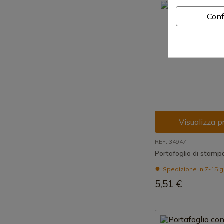
Conf
Visualizza p
REF: 34947
Portafoglio di stam
Spedizione in 7-15 g
5,51 €