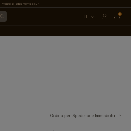
Metodi di pagamento sicuri
0
IT
ES
EN
FR
PT
DE
Ordina per: Spedizione Immediata