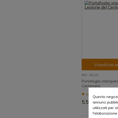
Visualizza p
REF: 39119
Portafoglio stampato
Centenario
Spedizione in 7-15 g
Questo negozio
5,51 €
annunci pubblic
utilizzati per 
l'elaborazione 