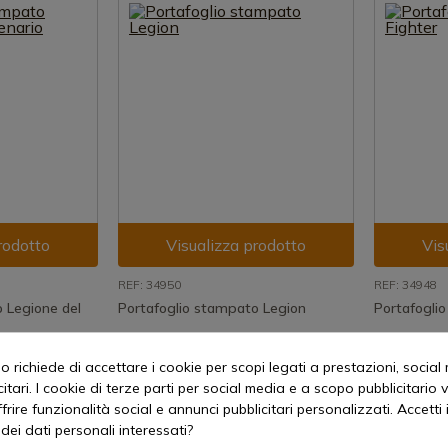
rodotto
Visualizza prodotto
Vis
REF: 34950
REF: 34948
 Legione del
Portafoglio stampato Legion
Portafoglio
Spedizione in 7-15 giorni
Spedizione
iorni
5,51 €
5,51 €
 richiede di accettare i cookie per scopi legati a prestazioni, social
itari. I cookie di terze parti per social media e a scopo pubblicitari
offrire funzionalità social e annunci pubblicitari personalizzati. Accetti 
dei dati personali interessati?