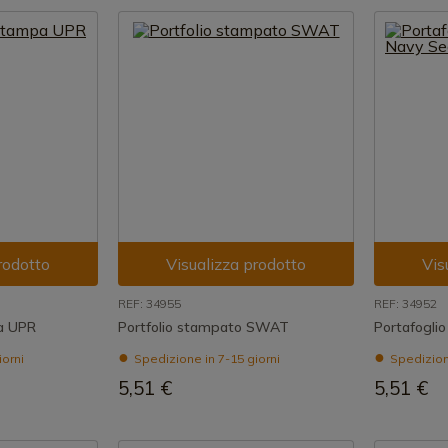
rodotto
Visualizza prodotto
Vis
REF: 34955
REF: 34952
pa UPR
Portfolio stampato SWAT
Portafogli
iorni
Spedizione in 7-15 giorni
Spedizione
5,51 €
5,51 €