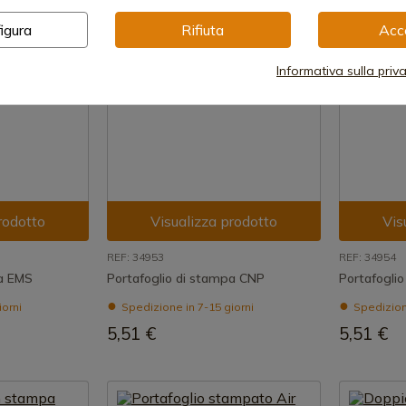
igura
Rifiuta
Acc
Informativa sulla priv
rodotto
Visualizza prodotto
Vis
REF: 34953
REF: 34954
pa EMS
Portafoglio di stampa CNP
Portafogli
iorni
Spedizione in 7-15 giorni
Spedizione
5,51 €
5,51 €