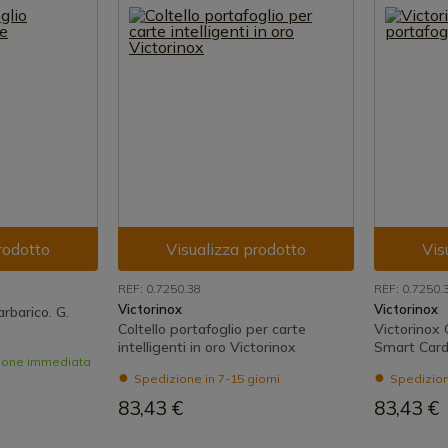
rodotto
Visualizza prodotto
Vis
REF: 0.7250.38
REF: 0.7250.
Victorinox
Victorinox
rbarico. G.
Coltello portafoglio per carte
Victorinox 
intelligenti in oro Victorinox
Smart Car
zione immediata
Spedizione in 7-15 giorni
Spedizione
83,43 €
83,43 €