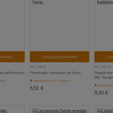
rodotto
Visualizza prodotto
Vis
REF: 34944
REF: 39170
a dell'esercito
Portafoglio stampato Air Force.
Doppio port
Nac. Spag
iorni
Spedizione in 7-15 giorni
Spedizione
5,51 €
9,20 €