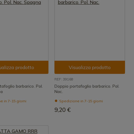
ualizza prodotto
Visualizza prodotto
REF: 39168
afoglio barbarico. Pol.
Doppio portafoglio barbarico. Pol.
na
Nac.
 in 7-15 giorni
Spedizione in 7-15 giorni
9,20 €