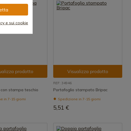
etta
acy e sui cookie
ualizza prodotto
Visualizza prodotto
REF: 34946
o con stampa teschio
Portafoglio stampato Bripac
 in 7-15 giorni
Spedizione in 7-15 giorni
5,51 €