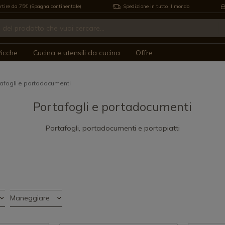
rtire da 75€ (Spagna continentale)
Spedizione in tutto il mondo
icche
Cucina e utensili da cucina
Offre
afogli e portadocumenti
Portafogli e portadocumenti
Portafogli, portadocumenti e portapiatti
Maneggiare