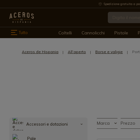
Spedizione gratuita a pa
Tutto
Coltelli
Cannolicchi
Pistole
P
Aceros de Hispania
All’aperto
Borse e valigie
Port
Marca
Prezzo
Accessori e dotazioni
Pale