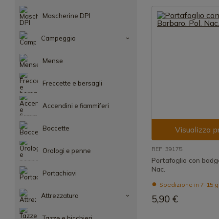
Mascherine DPI
Campeggio
Mense
Freccette e bersagli
Accendini e fiammiferi
Boccette
Visualizza p
REF: 39175
Orologi e penne
Portafoglio con badge
Nac.
Portachiavi
Spedizione in 7-15 g
Attrezzatura
5,90 €
Tazze e bicchieri