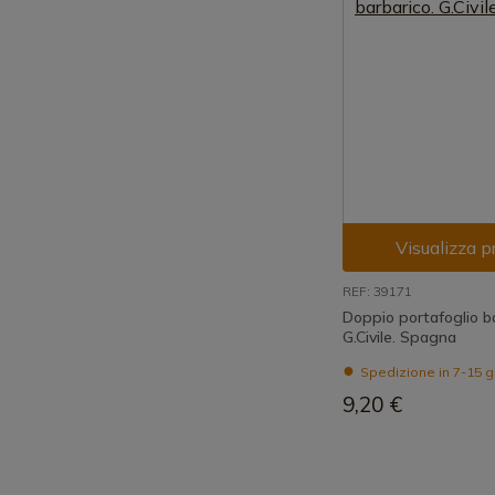
Visualizza p
REF: 39171
Doppio portafoglio ba
G.Civile. Spagna
Spedizione in 7-15 g
9,20 €